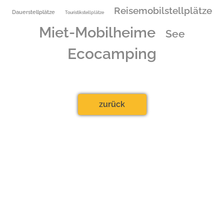
Am Useriner See
Reisemobilstellplätze
Dauerstellplätze
Touristikstellplätze
17237 Zwenzow
Miet-Mobilheime
See
Tel.:
03981/24790
Fax.: 03981/247999
Ecocamping
zurück