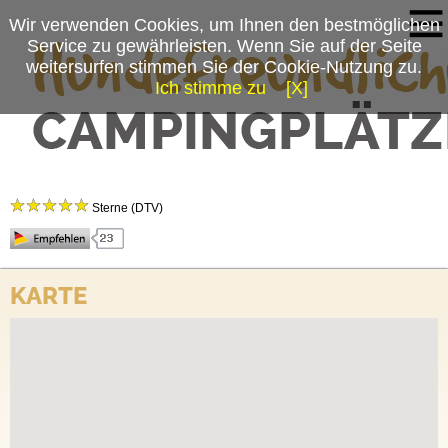
Wir verwenden Cookies, um Ihnen den bestmöglichen
Service zu gewährleisten. Wenn Sie auf der Seite
weitersurfen stimmen Sie der Cookie-Nutzung zu.
Ich stimme zu
[X]
Campingplatzmenü
Lech Camping
Platzdaten
Sterne (DTV)
Anfahrt
Freuen Sie sich auf einen familiären 5-Sterne-Campingplatz mit eigenem Badesee und
parkähnlichem ebenen Gelände, Campingshop, Gasverkauf und Werkstatt. Über die
KARTE
endlos vielen Ausflugsziele für Jung und Alt informieren wir Sie in der Rezeption.
Kommen auch Sie und genießen Sie unbeschwerte Tage.