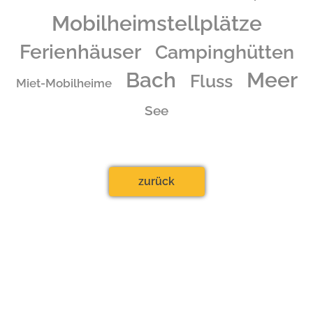
46514 Schermbeck
Mobilheimstellplätze
Tel.:
02853 5583
Fax.: 02853 955056
Ferienhäuser
Campinghütten
Ansprechpartner: Georg Horstmann-Strauch
Bach
Meer
Fluss
Miet-Mobilheime
See
zurück