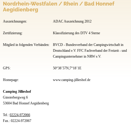
Nordrhein-Westfalen / Rhein / Bad Honnef
Aegidienberg
Auszeichnungen:
ADAC Auszeichnung 2012
Zertifizierung:
Klassifizierung des DTV 4 Sterne
Mitglied in folgenden Verbänden:
BVCD - Bundesverband der Campingwirtschaft in
Deutschland e.V. FFC Fachverband der Freizeit - und
Campingunternehmer in NRW e.V.
GPS:
50°38´57N;7°18´1E
Homepage:
www.camping-jillieshof.de
Camping Jillieshof
Ginsterbergweg 6
53604 Bad Honnef Aegidienberg
Tel.:
02224-972066
Fax.: 02224-972067