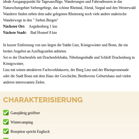
ideale Ausgangspunkt für Tagesausflüge, Wanderungen und Fahrradtouren in das
Naturschutzgebiet Siebengebirge, das schöne Rheintal, Ahrtal, Siegtal und den Westerwald
Wanderer finden neben dem nahe gelegenen Rheinsteig noch viele andere malerische
Wanderwege in den " Sieben Bergen"
Nächster Ort:
Aegidienberg 1 km
Nächste Stadt:
Bad Honnef 8 km
In kurzer Entfernung von uns liegen die Städte Linz, Königswinter und Bonn, die ein
breites Angebot an Ausflugszielen anbieten.
Sei es der Drachenfels mit Drachenfelsbahn, Nibelungenhalle und Schloß Drachenburg in
Königswinter,
Linz mit seinen attraktiven Fachwerkhäusern, der Burg Linz und der Rheinpromenade
oder die Stadt Bonn mit dem Haus der Geschichte, Beethovens Geburtshaus und vielen
anderen interessanten Zielen.
CHARAKTERISIERUNG
Ganzjährig geöffnet
Wintercamping
Rezeption spricht Englisch