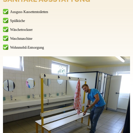
Ausguss Kassettentoiletten
Spülküche
Wäschetrockner
Waschmaschine
Wohnmobil-Entsorgung