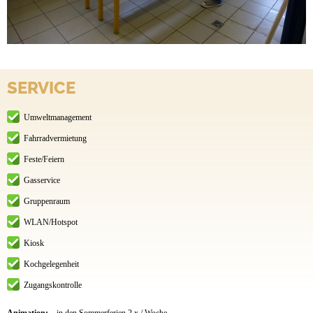
SERVICE
Umweltmanagement
Fahrradvermietung
Feste/Feiern
Gasservice
Gruppenraum
WLAN/Hotspot
Kiosk
Kochgelegenheit
Zugangskontrolle
Animation:
in den Sommerferien 2 x / Woche