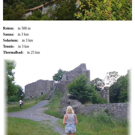
Reiten:
in 500 m
Sauna:
in 3 km
Solarium:
in 3 km
Tennis:
in 3 km
Thermalbad:
in 25 km