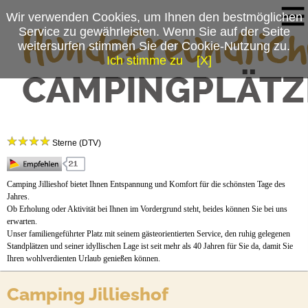
Wir verwenden Cookies, um Ihnen den bestmöglichen
Service zu gewährleisten. Wenn Sie auf der Seite
weitersurfen stimmen Sie der Cookie-Nutzung zu.
Ich stimme zu
[X]
Campingplatzmenü
Camping Jillieshof
Platzdaten
Sterne (DTV)
Stellplätze
Preise & Prospekte
Camping Jillieshof bietet Ihnen Entspannung und Komfort für die schönsten Tage des
Jahres.
Anfahrt
Ob Erholung oder Aktivität bei Ihnen im Vordergrund steht, beides können Sie bei uns
erwarten.
Unser familiengeführter Platz mit seinem gästeorientierten Service, den ruhig gelegenen
Standplätzen und seiner idyllischen Lage ist seit mehr als 40 Jahren für Sie da, damit Sie
Ihren wohlverdienten Urlaub genießen können.
Camping Jillieshof