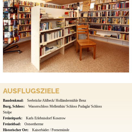
AUSFLUGSZIELE
Baudenkmal:
Seebrücke Ahlbeck/ Holländermühle Benz
Burg, Schloss:
Wasserschloss Mellenthin/ Schloss Pudagla/ Schloss
Stolpe
Freizeitpark:
Karls Erlebnisdorf Koserow
Freizeitbad:
Ostseetherme
Historischer Ort:
Kaiserbäder / Peenemünde