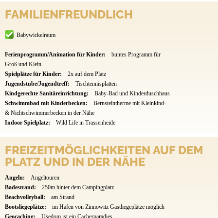
FAMILIENFREUNDLICH
Babywickelraum
Ferienprogramm/Animation für Kinder:
buntes Programm für
Groß und Klein
Spielplätze für Kinder:
2x auf dem Platz
Jugendstube/Jugendtreff:
Tischtennisplatten
Kindgerechte Sanitäreinrichtung:
Baby-Bad und Kinderduschhaus
Schwimmbad mit Kinderbecken:
Bernsteintherme mit Kleinkind-
& Nichtschwimmerbecken in der Nähe
Indoor Spielplatz:
Wild Life in Trassenheide
FREIZEITMÖGLICHKEITEN AUF DEM
PLATZ UND IN DER NÄHE
Angeln:
Angeltouren
Badestrand:
250m hinter dem Campingplatz
Beachvolleyball:
am Strand
Bootsliegeplätze:
im Hafen von Zinnowitz Gastliegeplätze möglich
Geocaching:
Usedom ist ein Cacherparadies