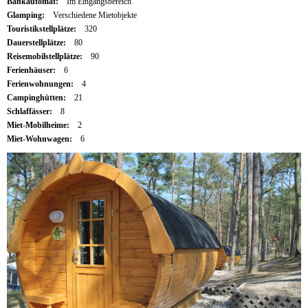
Bankautomat:
Im Eingangsbereich
Glamping:
Verschiedene Mietobjekte
Touristikstellplätze:
320
Dauerstellplätze:
80
Reisemobilstellplätze:
90
Ferienhäuser:
6
Ferienwohnungen:
4
Campinghütten:
21
Schlaffässer:
8
Miet-Mobilheime:
2
Miet-Wohnwagen:
6