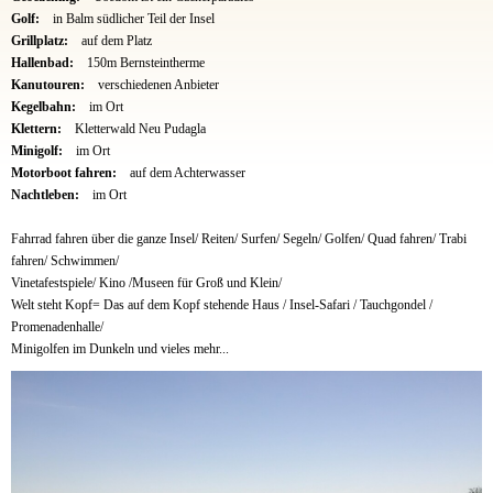
Golf:
in Balm südlicher Teil der Insel
Grillplatz:
auf dem Platz
Hallenbad:
150m Bernsteintherme
Kanutouren:
verschiedenen Anbieter
Kegelbahn:
im Ort
Klettern:
Kletterwald Neu Pudagla
Minigolf:
im Ort
Motorboot fahren:
auf dem Achterwasser
Nachtleben:
im Ort
Fahrrad fahren über die ganze Insel/ Reiten/ Surfen/ Segeln/ Golfen/ Quad fahren/ Trabi
fahren/ Schwimmen/
Vinetafestspiele/ Kino /Museen für Groß und Klein/
Welt steht Kopf= Das auf dem Kopf stehende Haus / Insel-Safari / Tauchgondel /
Promenadenhalle/
Minigolfen im Dunkeln und vieles mehr...