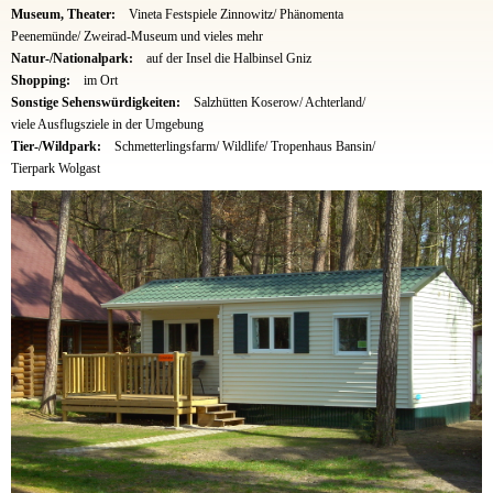
Museum, Theater:
Vineta Festspiele Zinnowitz/ Phänomenta
Peenemünde/ Zweirad-Museum und vieles mehr
Natur-/Nationalpark:
auf der Insel die Halbinsel Gniz
Shopping:
im Ort
Sonstige Sehenswürdigkeiten:
Salzhütten Koserow/ Achterland/
viele Ausflugsziele in der Umgebung
Tier-/Wildpark:
Schmetterlingsfarm/ Wildlife/ Tropenhaus Bansin/
Tierpark Wolgast