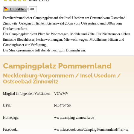
Sterne (DTV)
Stellplätze
Mietobjekte
Familienfreundlicher Campingplatz auf der Insel Usedom am Ortsrand vom Ostseebad
Zinnowitz. Gelegen im lichten Kiefernwald 250m vom Ostseestrand und 500m vom
Preise & Prospekte
Ortskern entfernt.
Der Campingplatz bietet Platz für Wohnwagen, Mobile und Zelte. Für Nichtcamper stehen
Anfahrt
finnische Blockhäuser, Ferienwohnungen, Mietwohnwagen, Mobilheime, Hütten und
Campingfässer zur Verfügung.
Videos
Die Strandpromenade lädt abends noch zum Bummeln ein.
Campingplatz Pommernland
Mecklenburg-Vorpommern / Insel Usedom /
Ostseebad Zinnowitz
Mitglied in folgenden Verbänden:
VCWMV
GPS:
N:54°04'59
Homepage:
www.camping-zinnowitz.de
Facebook:
www.facebook.com/Camping.Pommernland?fref=ts