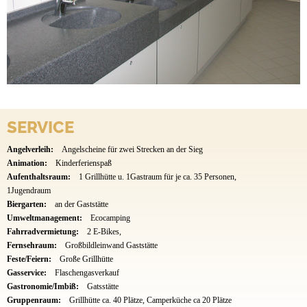
SERVICE
Angelverleih:
Angelscheine für zwei Strecken an der Sieg
Animation:
Kinderferienspaß
Aufenthaltsraum:
1 Grillhütte u. 1Gastraum für je ca. 35 Personen,
1Jugendraum
Biergarten:
an der Gaststätte
Umweltmanagement:
Ecocamping
Fahrradvermietung:
2 E-Bikes,
Fernsehraum:
Großbildleinwand Gaststätte
Feste/Feiern:
Große Grillhütte
Gasservice:
Flaschengasverkauf
Gastronomie/Imbiß:
Gatsstätte
Gruppenraum:
Grillhütte ca. 40 Plätze, Camperküche ca 20 Plätze