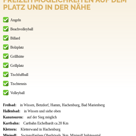
PLATZ UND IN DER NÄHE
Angeln
Beachvolleyball
Billard
Bolzplatz
Grillhütte
Grillplatz
Tischfußball
Tischtennis
Volleyball
Freibad:
in Wissen, Betzdorf, Hamm, Hachenburg, Bad Marienberg
Hallenbad:
in Wissen und siehe oben
Kanutouren:
auf der Sieg möglich
Kartbahn:
Cartbahn Eichelhardt ca.20 Km
Klettern:
Kletterwand in Hachenburg
Minigolf:
Swingolfanlage Oberhövels 3km, Minigolf Imhäusertal