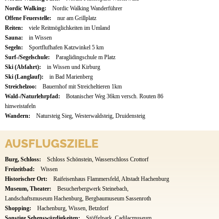
Nordic Walking:
Nordic Walking Wanderführer
Offene Feuerstelle:
nur am Grillplatz
Reiten:
viele Reitmöglichkeiten im Umland
Sauna:
in Wissen
Segeln:
Sportflufhafen Katzwinkel 5 km
Surf-/Segelschule:
Paraglidingschule m Platz
Ski (Abfahrt):
in Wissen und Kirburg
Ski (Langlauf):
in Bad Marienberg
Streichelzoo:
Bauernhof mit Streicheltieren 1km
Wald-/Naturlehrpfad:
Botanischer Weg 36km versch. Routen 86
hinweistafeln
Wandern:
Natursteig Sieg, Westerwaldsteig, Druidensteig
AUSFLUGSZIELE
Burg, Schloss:
Schloss Schönstein, Wasserschloss Crottorf
Freizeitbad:
Wissen
Historischer Ort:
Raifeisenhaus Flammersfeld, Altstadt Hachenburg
Museum, Theater:
Besucherbergwerk Steinebach,
Landschaftsmuseum Hachenburg, Bergbaumuseum Sassenroth
Shopping:
Hachenburg, Wissen, Betzdorf
Sonstige Sehenswürdigkeiten:
Stöffelpark, Cadilacmuseum,