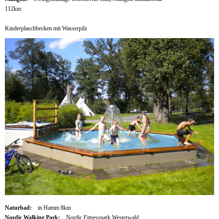
112km
Kinderplaschbecken mit Wasserpilz
Naturbad:
in Hamm 8km
Nordic Walking Park:
Nordic Fitnesspark Westerwald