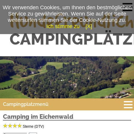
Wir verwenden Cookies, um Ihnen den bestmöglichen
Service zu gewährleisten. Wenn Sie auf der Seite
weitersurfen stimmen Sie der Cookie-Nutzung zu.
Ich stimme zu
[X]
Campingplatzmenü
Camping im Eichenwald
Platzdaten
Sterne (DTV)
Stellplätze