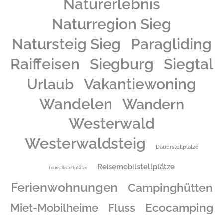
Naturerlebnis
Naturregion Sieg
Natursteig Sieg
Paragliding
Raiffeisen
Siegburg
Siegtal
Urlaub
Vakantiewoning
Wandelen
Wandern
Westerwald
Westerwaldsteig
Dauerstellplätze
Reisemobilstellplätze
Touristikstellplätze
Ferienwohnungen
Campinghütten
Ecocamping
Miet-Mobilheime
Fluss