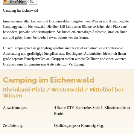
Preise & Prospekte
Camping Im Eichenwald
Anfahrt
Inmitten eines alten Eichen- und Buchenwaldes, umgeben von Wiesen und Auen, liegt der
Campingplatz Im Eichenwald. Die über 150 Jahre alten Bäume verleihen dem Platz eine
besondere, parkähnliche Atmosphäre. Sie bieten ein einmaliges Ambiente, strahlen Ruhe
aus und geben Ihnen bei Bedarf etwas Schutz vor der Sonne.
Unser Campingplatz ist ganzjährig geöffnet und zeichnet sich durch eine komfortable
Ausstattung und großzügige Stellplätze aus. Bei längeren Aufenthalten bieten wir ihnen
große separate Einzelparzellen an. Gruppen stellen wir die Grillhütte und einen weiteren
Gruppenraum für gemeinsame Aktivitäten zur Verfügung.
Camping im Eichenwald
Rheinland-Pfalz / Westerwald / Mittelhof bei
Wissen
Auszeichnungen:
4 Sterne DTV, Barrierefrei Stufe 1, Klimafreundlicher
Betrieb
Zertifizierung:
Qualitätsgastgeber Natursteig Sieg,