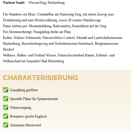
Nächste Stadt:
Wissen/Sieg; Hachenburg
Für Wanderer ein Muss. Unmittelbar am Natursteig Sieg, mit einem Zuweg zum
Druidensteig und zum Westerwaldsteig, sowie 20 weitere Wanderwege.
Natur erleben pur: Mountainbiking, Radwandern, Kanufahren auf der Sieg.
Für Abenteuerlustige: Paragliding direkt am Platz.
Kultur: Schloss Schönstein, Wasserschloss Crottorf, Altstadt und Landschaftsmuseum
Hachenburg, Besucherbergwerg und Technikmuseum Steinebach, Bergbaumuseum
Herdorf
Wellness: Hallen- und Freibad Wissen, Naturschwimmbad Hamm, Erlebnis- und
Wellnessbad mit Saunadorf Bad Marienberg
CHARAKTERISIERUNG
Ganzjährig geöffnet
Spezielle Plätze für Spätanreisende
Wintercamping
Rezeption spricht Englisch
Akzeptanz Mastercard