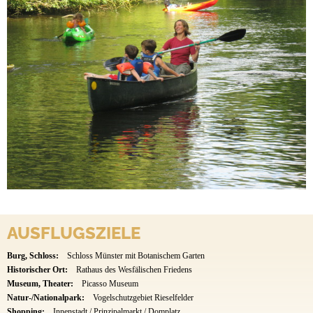
AUSFLUGSZIELE
Burg, Schloss:
Schloss Münster mit Botanischem Garten
Historischer Ort:
Rathaus des Wesfälischen Friedens
Museum, Theater:
Picasso Museum
Natur-/Nationalpark:
Vogelschutzgebiet Rieselfelder
Shopping:
Innenstadt / Prinzipalmarkt / Domplatz