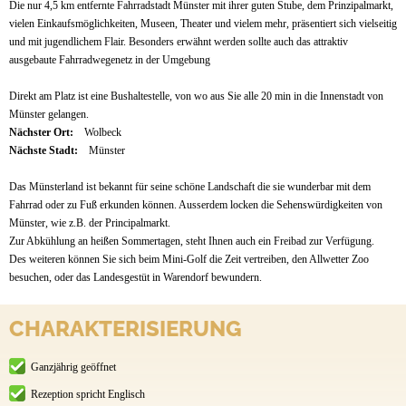
Die nur 4,5 km entfernte Fahrradstadt Münster mit ihrer guten Stube, dem Prinzipalmarkt,
vielen Einkaufsmöglichkeiten, Museen, Theater und vielem mehr, präsentiert sich vielseitig
und mit jugendlichem Flair. Besonders erwähnt werden sollte auch das attraktiv
ausgebaute Fahrradwegenetz in der Umgebung
Direkt am Platz ist eine Bushaltestelle, von wo aus Sie alle 20 min in die Innenstadt von
Münster gelangen.
Nächster Ort:
Wolbeck
Nächste Stadt:
Münster
Das Münsterland ist bekannt für seine schöne Landschaft die sie wunderbar mit dem
Fahrrad oder zu Fuß erkunden können. Ausserdem locken die Sehenswürdigkeiten von
Münster, wie z.B. der Principalmarkt.
Zur Abkühlung an heißen Sommertagen, steht Ihnen auch ein Freibad zur Verfügung.
Des weiteren können Sie sich beim Mini-Golf die Zeit vertreiben, den Allwetter Zoo
besuchen, oder das Landesgestüt in Warendorf bewundern.
CHARAKTERISIERUNG
Ganzjährig geöffnet
Rezeption spricht Englisch