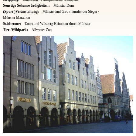
Sonstige Sehenswürdigkeiten:
Münster Dom
(Sport-)Veranstaltung:
Münsterland Giro / Turnier der Sieger /
Münster Marathon
Städtetour:
Tatort und Wilsberg Krimitour durch Münster
Tier-/Wildpark:
Allwetter Zoo