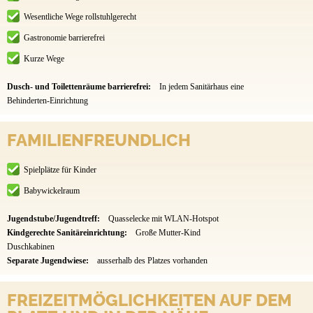
Wesentliche Wege rollstuhlgerecht
Gastronomie barrierefrei
Kurze Wege
Dusch- und Toilettenräume barrierefrei:
In jedem Sanitärhaus eine
Behinderten-Einrichtung
FAMILIENFREUNDLICH
Spielplätze für Kinder
Babywickelraum
Jugendstube/Jugendtreff:
Quasselecke mit WLAN-Hotspot
Kindgerechte Sanitäreinrichtung:
Große Mutter-Kind
Duschkabinen
Separate Jugendwiese:
ausserhalb des Platzes vorhanden
FREIZEITMÖGLICHKEITEN AUF DEM