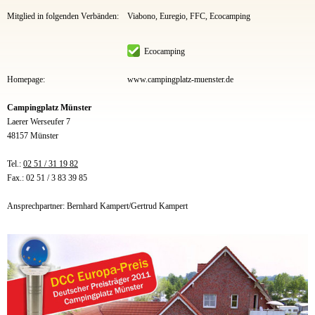
Mitglied in folgenden Verbänden:
Viabono, Euregio, FFC, Ecocamping
Ecocamping
Homepage:
www.campingplatz-muenster.de
Campingplatz Münster
Laerer Werseufer 7
48157 Münster
Tel.:
02 51 / 31 19 82
Fax.: 02 51 / 3 83 39 85
Ansprechpartner: Bernhard Kampert/Gertrud Kampert