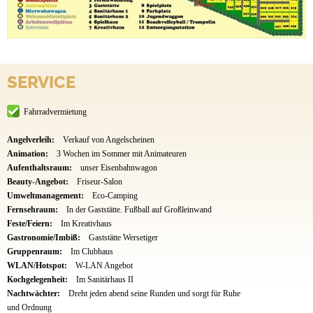
SERVICE
Fahrradvermietung
Angelverleih:
Verkauf von Angelscheinen
Animation:
3 Wochen im Sommer mit Animateuren
Aufenthaltsraum:
unser Eisenbahnwagon
Beauty-Angebot:
Friseur-Salon
Umweltmanagement:
Eco-Camping
Fernsehraum:
In der Gaststätte. Fußball auf Großleinwand
Feste/Feiern:
Im Kreativhaus
Gastronomie/Imbiß:
Gaststätte Wersetiger
Gruppenraum:
Im Clubhaus
WLAN/Hotspot:
W-LAN Angebot
Kochgelegenheit:
Im Sanitärhaus II
Nachtwächter:
Dreht jeden abend seine Runden und sorgt für Ruhe
und Ordnung