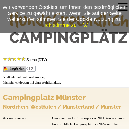
Wir verwenden Cookies, um Ihnen den bestmöglichen
Service zu gewährleisten. Wenn Sie auf der Seite
weitersurfen stimmen Sie der Cookie-Nutzung zu.
Ich stimme zu
[X]
Campingplatzmenü
Campingplatz Münster
Platzdaten
Sterne (DTV)
Stellplätze
Mietobjekte
Stadtnah und doch im Grünen,
Münster entdecken mit dem Wohlfülfaktor.
Preise & Prospekte
Campingplatz Münster
Anfahrt
Nordrhein-Westfalen / Münsterland / Münster
News
Auszeichnungen:
Gewinner des DCC-Europreises 2011, Auszeichnung
für vorbildliche Campingplätze in NRW in Silber