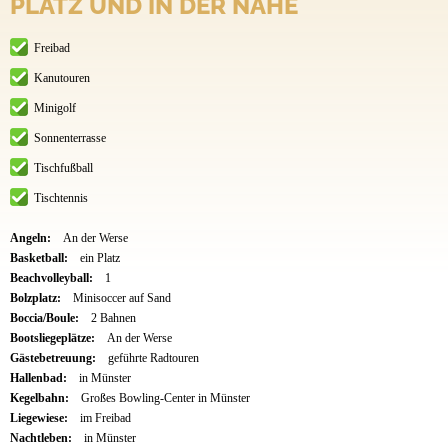
PLATZ UND IN DER NÄHE
Freibad
Kanutouren
Minigolf
Sonnenterrasse
Tischfußball
Tischtennis
Angeln:
An der Werse
Basketball:
ein Platz
Beachvolleyball:
1
Bolzplatz:
Minisoccer auf Sand
Boccia/Boule:
2 Bahnen
Bootsliegeplätze:
An der Werse
Gästebetreuung:
geführte Radtouren
Hallenbad:
in Münster
Kegelbahn:
Großes Bowling-Center in Münster
Liegewiese:
im Freibad
Nachtleben:
in Münster