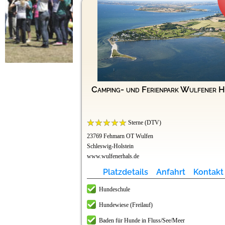
Camping- und Ferienpark Wulfener H
Sterne (DTV)
23769 Fehmarn OT Wulfen
Schleswig-Holstein
www.wulfenerhals.de
Platzdetails
Anfahrt
Kontakt
Hundeschule
Hundewiese (Freilauf)
Baden für Hunde in Fluss/See/Meer