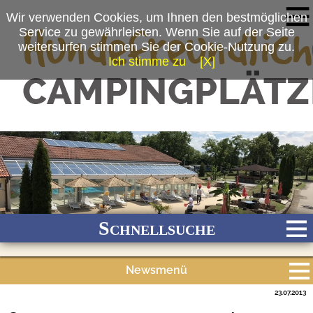
Wir verwenden Cookies, um Ihnen den bestmöglichen
Service zu gewährleisten. Wenn Sie auf der Seite
weitersurfen stimmen Sie der Cookie-Nutzung zu.
Ich stimme zu
[X]
Schnellsuche
Newsmenü
Bach
Fluss
Meer
Gebirge
See
Wald/Wiesen
23.07.2013
Alle Meldungen
Stadtnah
Ganzjährig geöffnet