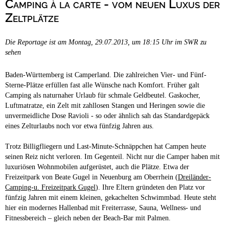
Camping à la carte - vom neuen Luxus der
Campingplätze
Hundefreundliche Campingplätze
Zeltplätze
Camping & Caravan
Die Reportage ist am Montag, 29.07.2013, um 18:15 Uhr im SWR zu
Touristik
sehen
Baden-Württemberg ist Camperland. Die zahlreichen Vier- und Fünf-
Sterne-Plätze erfüllen fast alle Wünsche nach Komfort. Früher galt
Camping als naturnaher Urlaub für schmale Geldbeutel. Gaskocher,
Luftmatratze, ein Zelt mit zahllosen Stangen und Heringen sowie die
unvermeidliche Dose Ravioli - so oder ähnlich sah das Standardgepäck
eines Zelturlaubs noch vor etwa fünfzig Jahren aus.
Trotz Billigfliegern und Last-Minute-Schnäppchen hat Campen heute
seinen Reiz nicht verloren. Im Gegenteil. Nicht nur die Camper haben mit
luxuriösen Wohnmobilen aufgerüstet, auch die Plätze. Etwa der
Freizeitpark von Beate Gugel in Neuenburg am Oberrhein (
Dreiländer-
Camping-u. Freizeitpark Gugel
). Ihre Eltern gründeten den Platz vor
fünfzig Jahren mit einem kleinen, gekachelten Schwimmbad. Heute steht
hier ein modernes Hallenbad mit Freiterrasse, Sauna, Wellness- und
Fitnessbereich – gleich neben der Beach-Bar mit Palmen.