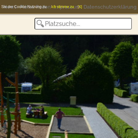
News
Plätze finden
Impressum
Datenschutzerklärung
en Sie der Cookie-Nutzung zu.
Ich stimme zu
[X]