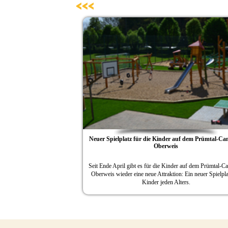
<<<
tal-Camping
Schwimmbad-Fest in Oberweis
ümtal-Camping
Das Freibad Oberweis gleich neben dem 5-Sterne-Platz Prümtal
ielplatz für
Camping feiert vom 15.07. bis 17.07. sein 50jähriges Bestehen