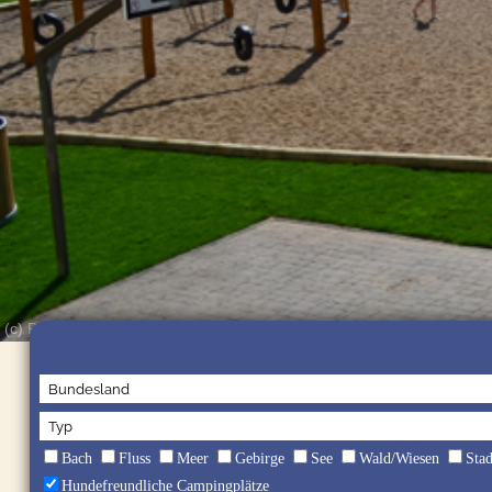
(c) Prümtal-Camping Oberweis
Bach
Fluss
Meer
Gebirge
See
Wald/Wiesen
Sta
Hundefreundliche Campingplätze