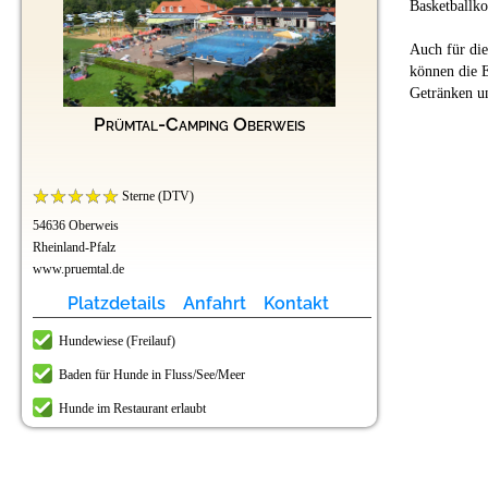
Basketballko
Auch für die
können die E
Getränken un
Prümtal-Camping Oberweis
Sterne (DTV)
54636 Oberweis
Rheinland-Pfalz
www.pruemtal.de
Platzdetails
Anfahrt
Kontakt
Hundewiese (Freilauf)
Baden für Hunde in Fluss/See/Meer
Hunde im Restaurant erlaubt