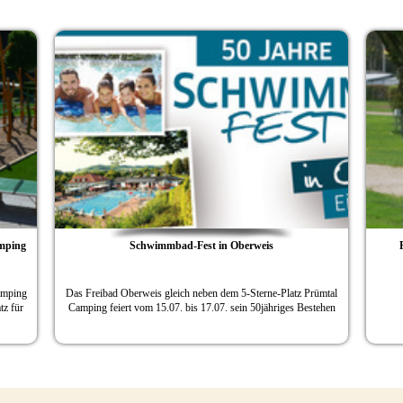
Prümtal-Camping Oberweis erhält Auszeichnung
„Klimafreundlicher Betrieb“
Ministerin Eveline Lemke überreichte die Urkunde