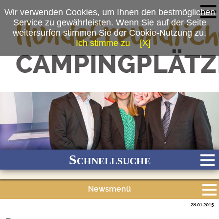
Wir verwenden Cookies, um Ihnen den bestmöglichen
Service zu gewährleisten. Wenn Sie auf der Seite
weitersurfen stimmen Sie der Cookie-Nutzung zu.
Ich stimme zu
[X]
(c) ADAC Campingführer
Schnellsuche
Newsmenü
Bach
Fluss
Meer
Gebirge
See
Wald/Wiesen
28.01.2015
Alle Meldungen
Stadtnah
Ganzjährig geöffnet