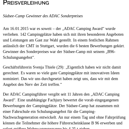
Preisverleihung
Campingplätze
Hundefreundliche Campingplätze
Südsee-Camp Gewinner des ADAC Sonderpreises
Camping & Caravan
Touristik
Am 16.01.2015 war es soweit – der „ADAC Camping Award“ wurde
verliehen. 142 Campingplätze haben sich mit ihren besonderen Angeboten
und Leistungen am Gast zur Wahl gestellt. In einem festlichen Rahmen
anlässlich der CMT in Stuttgart, wurden die 6 besten Bewerbungen gekürt.
Gewinner des Sonderpreises war der Südsee-Camp mit seinem „B96-
Schulungsangebot“.
Geschäftsführerin Svenja Thiele (29): „Eigentlich haben wir nicht damit
gerechnet. Es waren so viele gute Campingplätze mit innovativen Ideen
nominiert. Das wir uns durchgesetzt haben zeigt uns, dass wir mit dem
Angebot den Nerv der Zeit treffen.“
Der ADAC Campingführer vergibt seit 11 Jahren den „ADAC Camping
Award“. Eine unabhängige Fachjury bewertet die vorab eingegangenen
Bewerbungen der Campingplätze. Der Südsee-Camp hat zusammen mit
einer Fahrschule ein Schulungsangebot für die Camping-
Nachwuchsgeneration entwickelt. An nur einem Tag und ohne Fahrprüfung
können die Teilnehmer die höhere Führerscheinklasse B 96 erwerben und
sofort größere Wohnwagengespanne bis 4,25 t ziehen.