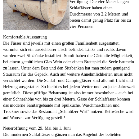
Verfügung. Die vier Meter langen
Schlaffässer haben einen
Durchmesser von 2,2 Metern und
bieten damit genug Platz für bis zu
vier Personen.
Komfortable Ausstattung
Die Fässer sind jeweils mit einen großen Familienbett ausgestattet,
worunter sich ein ausziehbarer Tisch befindet. Links und rechts davon
wurden zwei Sitzbänke installiert. Somit haben die Gäste die Möglichkeit,
bei einem gemütlichen Glas Wein oder einem Brettspiel die Seele baumeln
zu lassen. Unter dem Bett und den Sitzbänken hat man zudem genügend
Stauraum für das Gepäck. Auch auf weitere Annehmlichkeiten muss nicht
verzichtet werden: Die Schlaf- und Campingfässer sind alle mit Licht und
Heizung ausgestattet. So bleibt es bei jedem Wetter und zu jeder Jahreszeit
gemütlich. Diese pfiffige Behausung ist also immer bewohnbar – auch bei
einer Schneehöhe von bis zu drei Metern. Gäste der Schlaffässer können
das moderne Sanitärgebäude mit Spülküche, Waschmaschinen und
Trockner sowie das Restaurant „Schmölzer Wirt“ nutzen. Bettwäsche wird
auf Wunsch zur Verfügung gestellt!
Neueröffnung vom 29. Mai bis 1. Juni
Die modernen Schlaffässer ergänzen nun das Angebot des beliebten