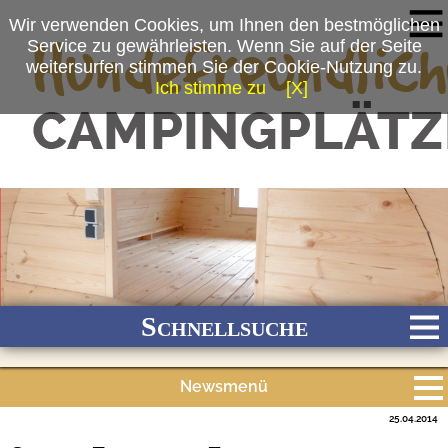
Wir verwenden Cookies, um Ihnen den bestmöglichen
Service zu gewährleisten. Wenn Sie auf der Seite
weitersurfen stimmen Sie der Cookie-Nutzung zu.
Ich stimme zu
[X]
(c) Finkota
Schnellsuche
Newsmenü
Bach
Fluss
Meer
Gebirge
See
Wald/Wiesen
25.04.2014
Alle Meldungen
Stadtnah
Ganzjährig geöffnet