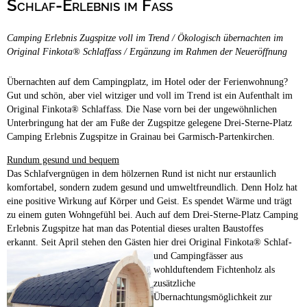
Schlaf-Erlebnis im Fass
Campingplätze
Hundefreundliche Campingplätze
Camping Erlebnis Zugspitze voll im Trend / Ökologisch übernachten im
Camping & Caravan
Original Finkota® Schlaffass / Ergänzung im Rahmen der Neueröffnung
Touristik
Übernachten auf dem Campingplatz, im Hotel oder der Ferienwohnung?
Gut und schön, aber viel witziger und voll im Trend ist ein Aufenthalt im
Original Finkota® Schlaffass. Die Nase vorn bei der ungewöhnlichen
Unterbringung hat der am Fuße der Zugspitze gelegene Drei-Sterne-Platz
Camping Erlebnis Zugspitze in Grainau bei Garmisch-Partenkirchen.
Rundum gesund und bequem
Das Schlafvergnügen in dem hölzernen Rund ist nicht nur erstaunlich
komfortabel, sondern zudem gesund und umweltfreundlich. Denn Holz hat
eine positive Wirkung auf Körper und Geist. Es spendet Wärme und trägt
zu einem guten Wohngefühl bei. Auch auf dem Drei-Sterne-Platz Camping
Erlebnis Zugspitze hat man das Potential dieses uralten Baustoffes
erkannt. Seit April stehen den Gästen hier drei Original Finkota® Schlaf-
und
Campingfässer aus
wohlduftendem Fichtenholz als
zusätzliche
Übernachtungsmöglichkeit zur