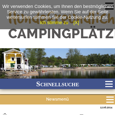
Wir verwenden Cookies, um Ihnen den bestmöglichen
Service zu gewährleisten. Wenn Sie auf der Seite
weitersurfen stimmen Sie der Cookie-Nutzung zu.
Ich stimme zu
[X]
Schnellsuche
Newsmenü
Bach
Fluss
Meer
Gebirge
See
Wald/Wiesen
12.06.2014
Alle Meldungen
Stadtnah
Ganzjährig geöffnet