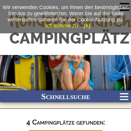
Wir verwenden Cookies, um Ihnen den bestmöglichen
Service zu gewährleisten. Wenn Sie auf der Seite
weitersurfen stimmen Sie der Cookie-Nutzung zu.
Ich stimme zu
[X]
Schnellsuche
4 Campingplätze gefunden:
Bach
Fluss
Meer
Gebirge
See
Wald/Wiesen
Stadtnah
Ganzjährig geöffnet