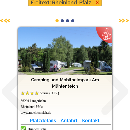
Freitext: Rheinland-Pfalz
X
Hundefreundliche Campingplätze
<<<
>>>
Camping und Mobilheimpark Am
Mühlenteich
Sterne (DTV)
56291 Lingerhahn
Rheinland-Pfalz
www.muehlenteich.de
Platzdetails
Anfahrt
Kontakt
Hundedusche