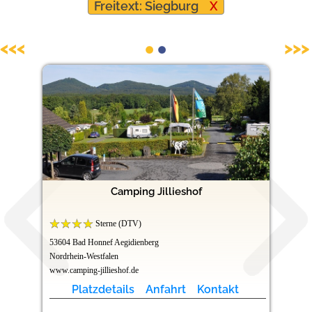
Freitext: Siegburg
X
Hundefreundliche Campingplätze
<<<
>>>
Camping Jillieshof
Sterne (DTV)
53604 Bad Honnef Aegidienberg
Nordrhein-Westfalen
www.camping-jillieshof.de
Platzdetails
Anfahrt
Kontakt