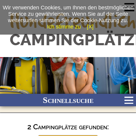
Wir verwenden Cookies, um Ihnen den bestmöglichen
Service zu gewährleisten. Wenn Sie auf der Seite
weitersurfen stimmen Sie der Cookie-Nutzung zu.
Ich stimme zu
[X]
Schnellsuche
2 Campingplätze gefunden:
Bach
Fluss
Meer
Gebirge
See
Wald/Wiesen
Stadtnah
Ganzjährig geöffnet