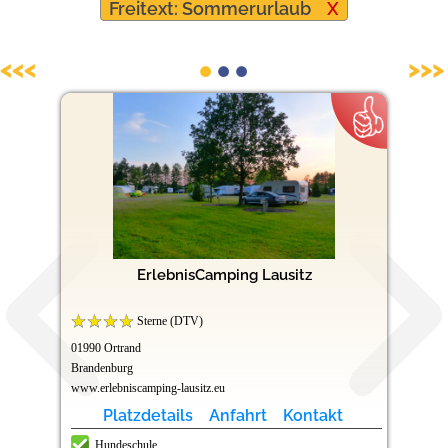
Freitext: Sommerurlaub
X
Hundefreundliche Campingplätze
<<<
>>>
ErlebnisCamping Lausitz
Sterne (DTV)
01990 Ortrand
Brandenburg
www.erlebniscamping-lausitz.eu
Platzdetails
Anfahrt
Kontakt
Hundeschule