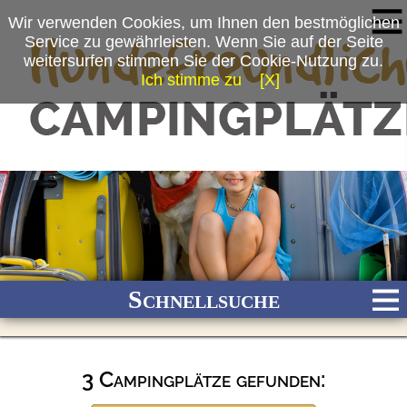
Wir verwenden Cookies, um Ihnen den bestmöglichen
Service zu gewährleisten. Wenn Sie auf der Seite
weitersurfen stimmen Sie der Cookie-Nutzung zu.
Ich stimme zu
[X]
Schnellsuche
3 Campingplätze gefunden:
Bach
Fluss
Meer
Gebirge
See
Wald/Wiesen
Stadtnah
Ganzjährig geöffnet