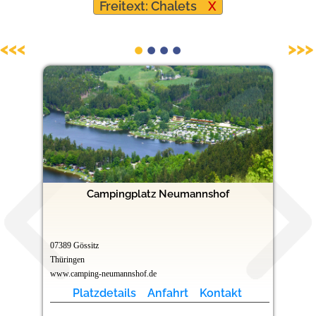
Freitext: Chalets
X
Hundefreundliche Campingplätze
<<<
>>>
Campingplatz Neumannshof
07389 Gössitz
Thüringen
www.camping-neumannshof.de
Platzdetails
Anfahrt
Kontakt