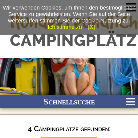
Wir verwenden Cookies, um Ihnen den bestmöglichen
Service zu gewährleisten. Wenn Sie auf der Seite
weitersurfen stimmen Sie der Cookie-Nutzung zu.
Ich stimme zu
[X]
Schnellsuche
4 Campingplätze gefunden:
Bach
Fluss
Meer
Gebirge
See
Wald/Wiesen
Stadtnah
Ganzjährig geöffnet