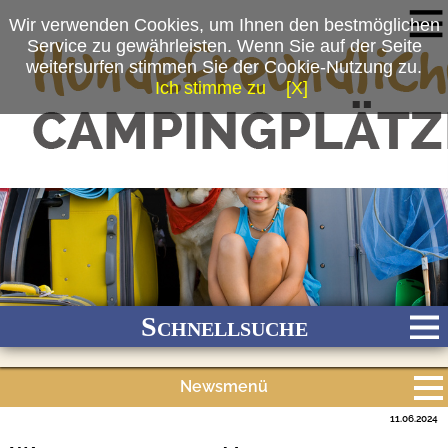
Wir verwenden Cookies, um Ihnen den bestmöglichen
Service zu gewährleisten. Wenn Sie auf der Seite
weitersurfen stimmen Sie der Cookie-Nutzung zu.
Ich stimme zu
[X]
Schnellsuche
Newsmenü
Bach
Fluss
Meer
Gebirge
See
Wald/Wiesen
11.06.2024
Alle Meldungen
Stadtnah
Ganzjährig geöffnet