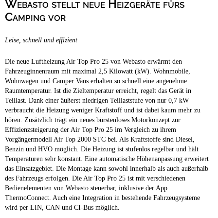
Webasto stellt neue Heizgeräte fürs
Campingplätze
Hundefreundliche Campingplätze
Camping vor
Camping & Caravan
Leise, schnell und effizient
Touristik
Die neue Luftheizung Air Top Pro 25 von Webasto erwärmt den
Fahrzeuginnenraum mit maximal 2,5 Kilowatt (kW). Wohnmobile,
Wohnwagen und Camper Vans erhalten so schnell eine angenehme
Raumtemperatur. Ist die Zieltemperatur erreicht, regelt das Gerät in
Teillast. Dank einer äußerst niedrigen Teillaststufe von nur 0,7 kW
verbraucht die Heizung weniger Kraftstoff und ist dabei kaum mehr zu
hören. Zusätzlich trägt ein neues bürstenloses Motorkonzept zur
Effizienzsteigerung der Air Top Pro 25 im Vergleich zu ihrem
Vorgängermodell Air Top 2000 STC bei. Als Kraftstoffe sind Diesel,
Benzin und HVO möglich. Die Heizung ist stufenlos regelbar und hält
Temperaturen sehr konstant. Eine automatische Höhenanpassung erweitert
das Einsatzgebiet. Die Montage kann sowohl innerhalb als auch außerhalb
des Fahrzeugs erfolgen. Die Air Top Pro 25 ist mit verschiedenen
Bedienelementen von Webasto steuerbar, inklusive der App
ThermoConnect. Auch eine Integration in bestehende Fahrzeugsysteme
wird per LIN, CAN und CI-Bus möglich.