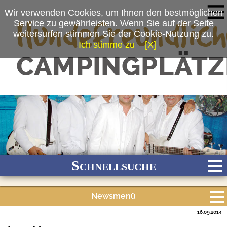
Wir verwenden Cookies, um Ihnen den bestmöglichen
Service zu gewährleisten. Wenn Sie auf der Seite
weitersurfen stimmen Sie der Cookie-Nutzung zu.
Ich stimme zu
[X]
(c) Dieter Kegel
Schnellsuche
Newsmenü
Bach
Fluss
Meer
Gebirge
See
Wald/Wiesen
16.09.2014
Alle Meldungen
Stadtnah
Ganzjährig geöffnet