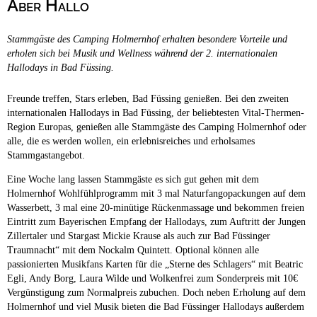
Aber Hallo
Campingplätze
Hundefreundliche Campingplätze
Stammgäste des Camping Holmernhof erhalten besondere Vorteile und
Camping & Caravan
erholen sich bei Musik und Wellness während der 2. internationalen
Hallodays in Bad Füssing.
Touristik
Freunde treffen, Stars erleben, Bad Füssing genießen. Bei den zweiten
internationalen Hallodays in Bad Füssing, der beliebtesten Vital-Thermen-
Region Europas, genießen alle Stammgäste des Camping Holmernhof oder
alle, die es werden wollen, ein erlebnisreiches und erholsames
Stammgastangebot.
Eine Woche lang lassen Stammgäste es sich gut gehen mit dem
Holmernhof Wohlfühlprogramm mit 3 mal Naturfangopackungen auf dem
Wasserbett, 3 mal eine 20-minütige Rückenmassage und bekommen freien
Eintritt zum Bayerischen Empfang der Hallodays, zum Auftritt der Jungen
Zillertaler und Stargast Mickie Krause als auch zur Bad Füssinger
Traumnacht“ mit dem Nockalm Quintett. Optional können alle
passionierten Musikfans Karten für die „Sterne des Schlagers“ mit Beatric
Egli, Andy Borg, Laura Wilde und Wolkenfrei zum Sonderpreis mit 10€
Vergünstigung zum Normalpreis zubuchen. Doch neben Erholung auf dem
Holmernhof und viel Musik bieten die Bad Füssinger Hallodays außerdem