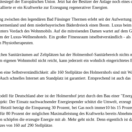
siegel der Europäischen Union. Jetzt hat der Besitzer der Anlage noch eines dr
allierte er ein Kraftwerke zur Erzeugung regenerativer Energien.
g zwischen den legendären Bad Füssinger Thermen erlebt seit der Aufwertun
hermenland und dem niederbayerischen Bäderdreieck einen Boom. Luxus bei
 unters Vordach des Wohnmobils. Auf die mitreisenden Damen wartet auf dem 
 der Luxus-Wellnesshotels. Ein großer Fitnessraum istselbstverständlich - al
n Physiotherapeuten.
chen Sanitärräumen auf Zeltplätzen hat der Holmernhof-Sanitärbereich nichts
m eigenen Wohnmobil nicht reicht, kann jederzeit ein wohnlich eingerichtetes 
n eine Selbstverständlichkeit: alle 160 Stellplätze des Holmernhofs sind mit 
. Auch schnelles Internet am Standplatz ist garantiert. Entsprechend ist auch d
.
ell für Deutschland aber ist der Holmernhof jetzt durch den Bau einer "Ener
jekt: Der Einsatz nachwachsender Energiespender schützt die Umwelt, erzeugt k
 Heizöl beträgt die Einsparung 30 Prozent, bei Gas noch immer10 bis 15 Proz
 für 80 Prozent der möglichen Maximalleistung des Kraftwerks bereits Abnehme
n schöpfen die erzeugte Energie mit ab. Mehr geht nicht. Denn eigentlich ist 
es von 160 auf 290 Stellplätze.