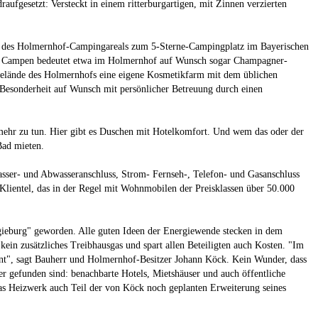
aufgesetzt: Versteckt in einem ritterburgartigen, mit Zinnen verzierten
g des Holmernhof-Campingareals zum 5-Sterne-Campingplatz im Bayerischen
m Campen bedeutet etwa im Holmernhof auf Wunsch sogar Champagner-
Gelände des Holmernhofs eine eigene Kosmetikfarm mit dem üblichen
s Besonderheit auf Wunsch mit persönlicher Betreuung durch einen
 mehr zu tun. Hier gibt es Duschen mit Hotelkomfort. Und wem das oder der
Bad mieten.
Wasser- und Abwasseranschluss, Strom- Fernseh-, Telefon- und Gasanschluss
as Klientel, das in der Regel mit Wohnmobilen der Preisklassen über 50.000
gieburg" geworden. Alle guten Ideen der Energiewende stecken in dem
ein zusätzliches Treibhausgas und spart allen Beteiligten auch Kosten. "Im
ent", sagt Bauherr und Holmernhof-Besitzer Johann Köck. Kein Wunder, dass
r gefunden sind: benachbarte Hotels, Mietshäuser und auch öffentliche
das Heizwerk auch Teil der von Köck noch geplanten Erweiterung seines