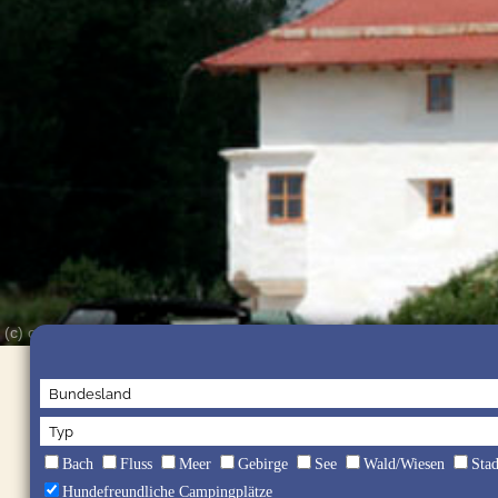
(c) obx-news
Bach
Fluss
Meer
Gebirge
See
Wald/Wiesen
Sta
Hundefreundliche Campingplätze