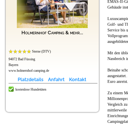
EMAS-II-Güte
Gebäude inst
Luxuscampin
Golf- und T
Service bis
Holmernhof Camping & mehr...
Vollprogramm
ausgebildete
Sterne (DTV)
Mit den übli
Nassbreich i
94072 Bad Füssing
Bayern
Beinahe scho
www.holmernhof-camping.de
ausgestattet
Platzdetails
Anfahrt
Kontakt
Euro anreist
kostenlose Hundetüten
Zu einem Mod
Millionenpro
Vergleich zu
mittlerweile
Einrichtunge
Campingplatz