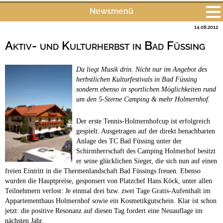
Newsmenü
Bach
Fluss
Meer
Gebirge
See
Wald/Wiesen
14.08.2012
Alle Meldungen
Stadtnah
Ganzjährig geöffnet
Aktiv- und Kulturherbst in Bad Füssing
Campingplätze
Hundefreundliche Campingplätze
Da liegt Musik drin. Nicht nur im Angebot des
Camping & Caravan
herbstlichen Kulturfestivals in Bad Füssing
sondern ebenso in sportlichen Möglichkeiten rund
Touristik
um den 5-Sterne Camping & mehr Holmernhof.
Der erste Tennis-Holmernhofcup ist erfolgreich
gespielt. Ausgetragen auf der direkt benachbarten
Anlage des TC Bad Füssing unter der
Schirmherrschaft des Camping Holmerhof besitzt
er seine glücklichen Sieger, die sich nun auf einen
freien Eintritt in die Thermenlandschaft Bad Füssings freuen. Ebenso
wurden die Hauptpreise, gesponsert von Platzchef Hans Köck, unter allen
Teilnehmern verlost: Je einmal drei bzw. zwei Tage Gratis-Aufenthalt im
Appartementhaus Holmernhof sowie ein Kosmetikgutschein. Klar ist schon
jetzt: die positive Resonanz auf diesen Tag fordert eine Neuauflage im
nächsten Jahr.