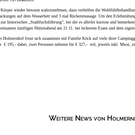
Körper wieder bewusst wahrzunehmen, dazu verhelfen die Wohlfühlbehandlungen
ckungen auf dem Wasserbett und 3 mal Rückenmassage. Um den Erlebnishunger z
 zur historischen „Stadtfuchsführung“, bei der es allerlei kuriose und bemerken
einsamen zünftigen Hüttenabend am 21.11. bei leckerem Essen und dem eigens 
s Holmernhof freut sich zusammen mit Familie Köck auf viele ihrer Campinggä
r € 195,- dabei, zwei Personen nehmen für € 327,- teil, jeweils inkl. Mwst, 
Weitere News von Holmernh