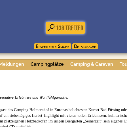
 Meldungen
Campingplätze
Camping & Caravan
Tou
sondere Erlebnisse und Wohlfühlgarantie.
ast des Camping Holmernhof in Europas beliebtesten Kurort Bad Füssing oder j
 ein siebentägiges Herbst-Highlight mit vielen tollen Erlebnissen, kulinaris
m platzeigenen Holzbackofen im urigen Biergarten „Seinerzeit“ sein eigenes 
erhof CD zusätzlich.