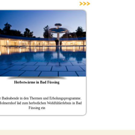
>>>
Herbstwärme in Bad Füssing
Bad F
e Badeabende in den Thermen und Erholungsprogramme.
28. Tennis Kurgasttu
olmernhof läd zum herbstlichen Wohlfühlerlebnis in Bad
Füssing
Füssing ein