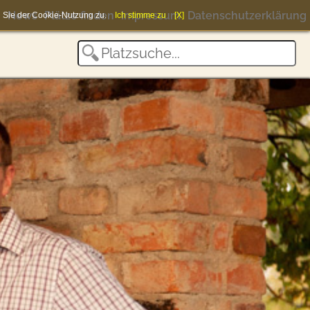
News
Plätze finden
Impressum
Datenschutzerklärung
en Sie der Cookie-Nutzung zu.
Ich stimme zu
[X]