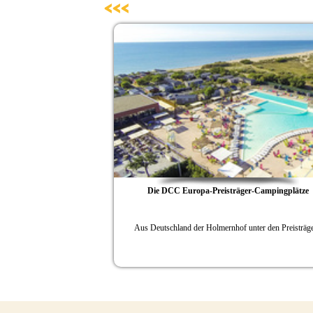
<<<
emeinde
Die DCC Europa-Preisträger-Campingplätze
zt eigenen Fanclub
Aus Deutschland der Holmernhof unter den Preisträg