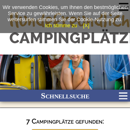
Wir verwenden Cookies, um Ihnen den bestmöglichen
Service zu gewährleisten. Wenn Sie auf der Seite
weitersurfen stimmen Sie der Cookie-Nutzung zu.
Ich stimme zu
[X]
Schnellsuche
7 Campingplätze gefunden:
Bach
Fluss
Meer
Gebirge
See
Wald/Wiesen
Stadtnah
Ganzjährig geöffnet