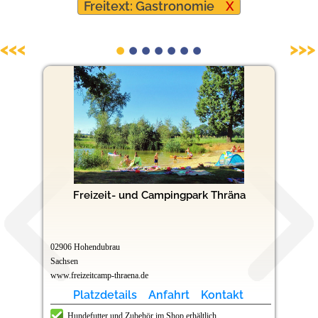
Freitext: Gastronomie
X
Hundefreundliche Campingplätze
<<<
>>>
Freizeit- und Campingpark Thräna
02906 Hohendubrau
Sachsen
www.freizeitcamp-thraena.de
Platzdetails
Anfahrt
Kontakt
Hundefutter und Zubehör im Shop erhältlich