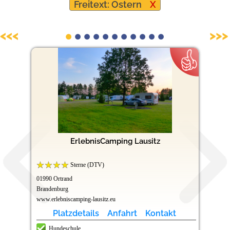
Freitext: Ostern
X
Hundefreundliche Campingplätze
<<<
>>>
ErlebnisCamping Lausitz
Sterne (DTV)
01990 Ortrand
Brandenburg
www.erlebniscamping-lausitz.eu
Platzdetails
Anfahrt
Kontakt
Hundeschule