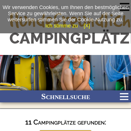
Wir verwenden Cookies, um Ihnen den bestmöglichen
Service zu gewährleisten. Wenn Sie auf der Seite
weitersurfen stimmen Sie der Cookie-Nutzung zu.
Ich stimme zu
[X]
Schnellsuche
11 Campingplätze gefunden:
Bach
Fluss
Meer
Gebirge
See
Wald/Wiesen
Stadtnah
Ganzjährig geöffnet