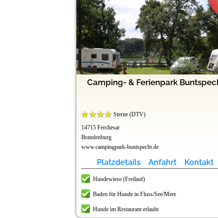
rk Havelberge
 (bei Berlin)
g Holmernhof
tzermühle
Doktorsee
Lörrach
Camping- & Ferienpark Buntspec
bad
Sterne (DTV)
14715 Ferchesar
Brandenburg
www.campingpark-buntspecht.de
t
t
t
t
t
t
Kontakt
Kontakt
Kontakt
Kontakt
Kontakt
Kontakt
Platzdetails
Anfahrt
Kontakt
Hundewiese (Freilauf)
r
Baden für Hunde in Fluss/See/Meer
r
Hunde im Restaurant erlaubt