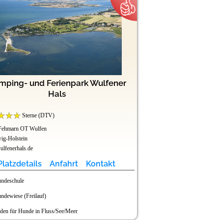
mping- und Ferienpark Wulfener
Camping-Grünt
Hals
Sterne (DTV)
Sterne (DTV
Fehmarn OT Wulfen
87497 Wertach
ig-Holstein
Bayern
lfenerhals.de
www.camping-gruentensee
Platzdetails
Anfahrt
Kontakt
Platzdetails
ndeschule
Baden für Hunde in 
ndewiese (Freilauf)
Hunde im Restaurant 
den für Hunde in Fluss/See/Meer
Hundedusche