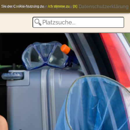
News
Plätze finden
Impressum
Datenschutzerklärung
en Sie der Cookie-Nutzung zu.
Ich stimme zu
[X]