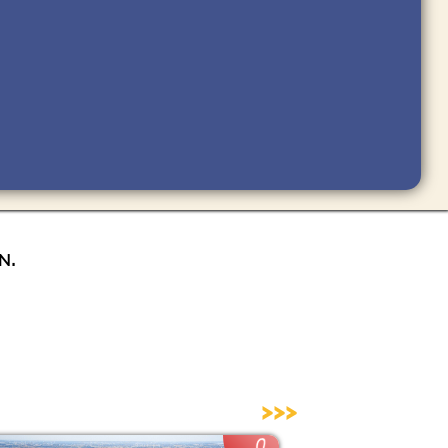
n.
>>>