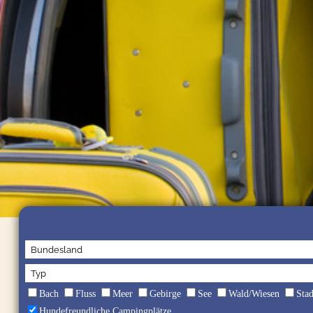
Bach
Fluss
Meer
Gebirge
See
Wald/Wiesen
Sta
Hundefreundliche Campingplätze