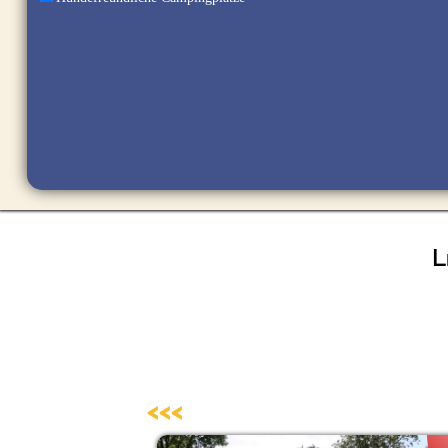
L
<<<