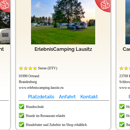
ht
ErlebnisCamping Lausitz
Ca
Sterne (DTV)
01990 Ortrand
23769 
Brandenburg
Schlesw
www.erlebniscamping-lausitz.eu
www.wu
Platzdetails
Anfahrt
Kontakt
Hundeschule
Hu
Hunde im Restaurant erlaubt
Hu
Hundefutter und Zubehör im Shop erhältlich
Ba