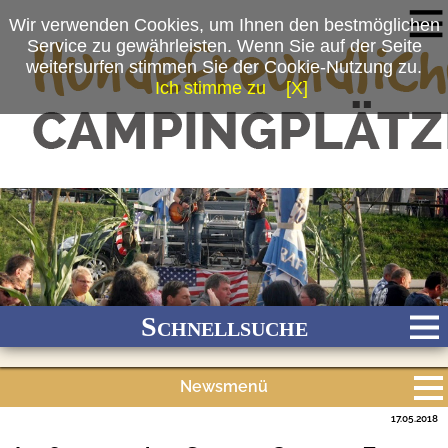
Wir verwenden Cookies, um Ihnen den bestmöglichen
Service zu gewährleisten. Wenn Sie auf der Seite
weitersurfen stimmen Sie der Cookie-Nutzung zu.
Ich stimme zu
[X]
(c) VITAL Camping Bayerbach
Schnellsuche
Newsmenü
Bach
Fluss
Meer
Gebirge
See
Wald/Wiesen
17.05.2018
Alle Meldungen
Stadtnah
Ganzjährig geöffnet