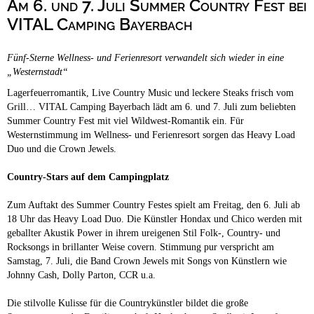
Am 6. und 7. Juli Summer Country Fest bei
Campingplätze
Hundefreundliche Campingplätze
VITAL Camping Bayerbach
Camping & Caravan
Fünf-Sterne Wellness- und Ferienresort verwandelt sich wieder in eine
Touristik
„Westernstadt“
Lagerfeuerromantik, Live Country Music und leckere Steaks frisch vom
Grill… VITAL Camping Bayerbach lädt am 6. und 7. Juli zum beliebten
Summer Country Fest mit viel Wildwest-Romantik ein. Für
Westernstimmung im Wellness- und Ferienresort sorgen das Heavy Load
Duo und die Crown Jewels.
Country-Stars auf dem Campingplatz
Zum Auftakt des Summer Country Festes spielt am Freitag, den 6. Juli ab
18 Uhr das Heavy Load Duo. Die Künstler Hondax und Chico werden mit
geballter Akustik Power in ihrem ureigenen Stil Folk-, Country- und
Rocksongs in brillanter Weise covern. Stimmung pur verspricht am
Samstag, 7. Juli, die Band Crown Jewels mit Songs von Künstlern wie
Johnny Cash, Dolly Parton, CCR u.a.
Die stilvolle Kulisse für die Countrykünstler bildet die große