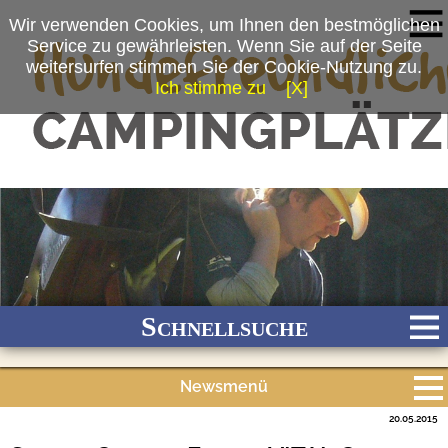
Wir verwenden Cookies, um Ihnen den bestmöglichen
Service zu gewährleisten. Wenn Sie auf der Seite
weitersurfen stimmen Sie der Cookie-Nutzung zu.
Ich stimme zu
[X]
(c) Joe Mills
Schnellsuche
Newsmenü
Bach
Fluss
Meer
Gebirge
See
Wald/Wiesen
20.05.2015
Alle Meldungen
Stadtnah
Ganzjährig geöffnet