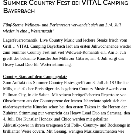
Summer Country Fest bei VITAL Camping
Campingplätze
Hundefreundliche Campingplätze
Bayerbach
Camping & Caravan
Fünf-Sterne Wellness- und Ferienresort verwandelt sich am 3./4. Juli
Touristik
wieder in eine „Westernstadt“
Lagerfeuerromantik, Live Country Music und leckere Steaks frisch vom
Grill… VITAL Camping Bayerbach lädt am ersten Juliwochenende wieder
zum Summer Country Fest mit viel Wildwest-Romantik ein. Am 3. Juli
greift der bekannte Künstler Joe Mills zur Gitarre; am 4. Juli sorgt das
Heavy Load Duo für Westernstimmung.
Country-Stars auf dem Campingplatz
Zum Auftakt des Summer Country Festes greift am 3. Juli ab 18 Uhr Joe
Mills, mehrfacher Preisträger des begehrten Country Music Awards von
Pullman City, in die Saiten. Mit seinem breitgefächerten Repertoire von
Ohrwürmern aus der Countryszene der letzten Jahrzehnte spielt sich der
niederbayerische Künstler schon bei den ersten Takten in die Herzen der
Zuhörer. Stimmung pur verspricht das Heavy Load Duo am Samstag, den
4. Juli. Die Künstler Hondax und Chico werden mit geballter
Akkustikpower in ihrem ureigenen Stil Folk-, Country- und Rocksongs in
brillianter Weise covern. Mit Gesang, wenigen Musikinstrumenten wie