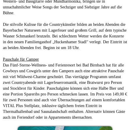
Western- und Bassgitarre oder Mundharmonika, bringen sie in
unnachahmlicher Weise Songs der Sechziger und Siebziger Jahre auf die
Bühne.
Die stilvolle Kulisse für die Countrykünstler bilden an beiden Abenden die
Bayerbacher Naturseen mit Lagerfeuer und großem Grill, auf dem typische
Wasner Schmankerl brutzeln. Bei schlechtem Wetter werden die Konzerte
in den neuen Familiengasthof „Huckenhamer Stadl“ verlegt. Der Eintritt ist
an beiden Abenden frei. Beginn ist um 18 Uhr.
Pauschale für Camper
Das Fünf-Sterne-Wellness- und Ferienresort bei Bad Birnbach hat für alle
Cowboys und Cowgirls unter den Campern auch eine attraktive Pauschale
mit viel Wildwest-Charme geschnürt. Das viertägige Programm umfasst
zwei Countryabende mit Lagerfeuerromantik, eine Bratwurst pro Person
und Stockbrot für Kinder. Pauschalgäste können sich eine Halbe Bier und
eine Portion Spareribs pro Person schmecken lassen. Im Preis von 149,00 €
für zwei Personen sind auch vier Übernachtungen auf einem komfortablen
VITAL Plus Stellplatz, inklusive täglichem freien Eintritt in
Thermalhallenbad und Saunalandschaft enthalten. Alternativ können Gäste
auch im Feriendorf oder in Appartements übernachten.