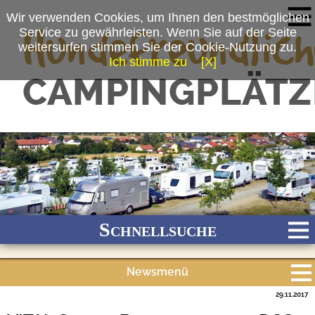
Wir verwenden Cookies, um Ihnen den bestmöglichen
Service zu gewährleisten. Wenn Sie auf der Seite
weitersurfen stimmen Sie der Cookie-Nutzung zu.
Ich stimme zu
[X]
(c) VITAL Camping Bayerbach/ Tonya Schulz
Schnellsuche
Newsmenü
Bach
Fluss
Meer
Gebirge
See
Wald/Wiesen
29.11.2017
Alle Meldungen
Stadtnah
Ganzjährig geöffnet