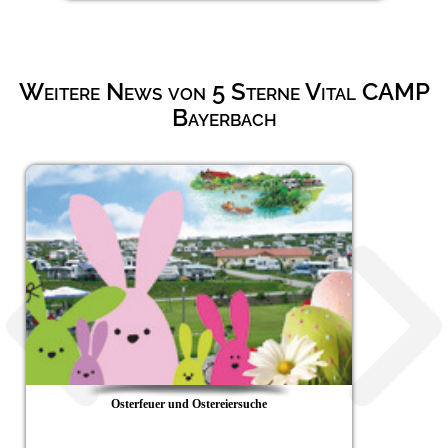
Weitere News von 5 Sterne Vital CAMP
Bayerbach
rsuche
Gewinnen Sie Camping und We