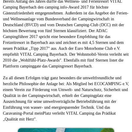
Bereits Anfang des Jahres durfte das Wellness- und Ferienresort VITAL
Camping Bayerbach den camping.info-Award 2017 für höchste
Gästezufriedenheit entgegennehmen. Außerdem ist das Angebot der Ferien-
und Wellnessanlage vom Bundesverband der Campingwirtschaft in
Deutschland (BVCD) und vom Deutschen Camping-Club (DCC) mit der
höchsten Bewertung von fünf Sternen klassifiziert. Der ADAC
Campingführer 2017 spricht eine besondere Empfehlung für das
Freizeitresort in Bayerbach aus und zeichnet es mit 4,5 Sternen und dem
neuen Prädikat „Tipp 2017“ aus. Auch der Euro Motorhome Club e.V.
empfiehlt VITAL Camping Bayerbach. Der Wohnmobil-Verein verleiht seit
2010 die „Wohlfühl-Platz-Awards“. Ebenfalls mit fünf Sternen listet die
Plattform campinggate das Campingresort Bayerbach.
Zu all diesen Erfolgen trägt ganz besonders die umweltfreundliche und
herzliche Philosophie der Anlage bei: Als Mitglied bei ECOCAMPING e.V,
einem Verein zur Förderung von Umwelt- und Naturschutz, Sicherheit und
Qualität in der Campingwirtschaft, erhielt der Campingplatz eine
Auszeichnung für seine umweltverträgliche Betriebsführung mit der
Einführung von wasser- und energiesparender Technik. Und das
Caravaning-Portal meinPlatz verleiht VITAL Camping das Prädikat
„Qualität mit Herz“.