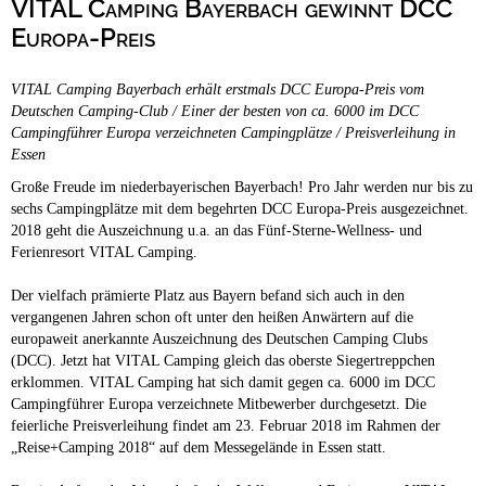
VITAL Camping Bayerbach gewinnt DCC
Campingplätze
Hundefreundliche Campingplätze
Europa-Preis
Camping & Caravan
VITAL Camping Bayerbach erhält erstmals DCC Europa-Preis vom
Touristik
Deutschen Camping-Club / Einer der besten von ca. 6000 im DCC
Campingführer Europa verzeichneten Campingplätze / Preisverleihung in
Essen
Große Freude im niederbayerischen Bayerbach! Pro Jahr werden nur bis zu
sechs Campingplätze mit dem begehrten DCC Europa-Preis ausgezeichnet.
2018 geht die Auszeichnung u.a. an das Fünf-Sterne-Wellness- und
Ferienresort VITAL Camping.
Der vielfach prämierte Platz aus Bayern befand sich auch in den
vergangenen Jahren schon oft unter den heißen Anwärtern auf die
europaweit anerkannte Auszeichnung des Deutschen Camping Clubs
(DCC). Jetzt hat VITAL Camping gleich das oberste Siegertreppchen
erklommen. VITAL Camping hat sich damit gegen ca. 6000 im DCC
Campingführer Europa verzeichnete Mitbewerber durchgesetzt. Die
feierliche Preisverleihung findet am 23. Februar 2018 im Rahmen der
„Reise+Camping 2018“ auf dem Messegelände in Essen statt.