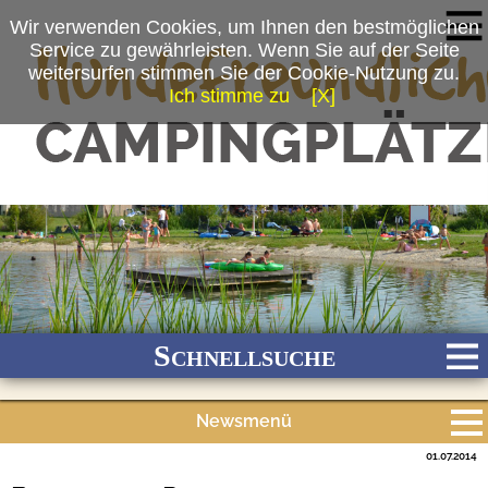
Wir verwenden Cookies, um Ihnen den bestmöglichen
Service zu gewährleisten. Wenn Sie auf der Seite
weitersurfen stimmen Sie der Cookie-Nutzung zu.
Ich stimme zu
[X]
(c) Tonya Schulz
Schnellsuche
Newsmenü
Bach
Fluss
Meer
Gebirge
See
Wald/Wiesen
01.07.2014
Alle Meldungen
Stadtnah
Ganzjährig geöffnet