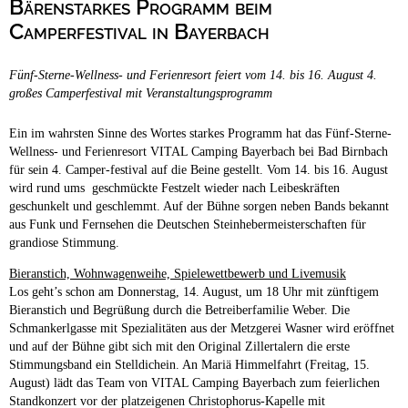
Bärenstarkes Programm beim
Campingplätze
Hundefreundliche Campingplätze
Camperfestival in Bayerbach
Camping & Caravan
Fünf-Sterne-Wellness- und Ferienresort feiert vom 14. bis 16. August 4.
Touristik
großes Camperfestival mit Veranstaltungsprogramm
Ein im wahrsten Sinne des Wortes starkes Programm hat das Fünf-Sterne-
Wellness- und Ferienresort VITAL Camping Bayerbach bei Bad Birnbach
für sein 4. Camper-festival auf die Beine gestellt. Vom 14. bis 16. August
wird rund ums geschmückte Festzelt wieder nach Leibeskräften
geschunkelt und geschlemmt. Auf der Bühne sorgen neben Bands bekannt
aus Funk und Fernsehen die Deutschen Steinhebermeisterschaften für
grandiose Stimmung.
Bieranstich, Wohnwagenweihe, Spielewettbewerb und Livemusik
Los geht’s schon am Donnerstag, 14. August, um 18 Uhr mit zünftigem
Bieranstich und Begrüßung durch die Betreiberfamilie Weber. Die
Schmankerlgasse mit Spezialitäten aus der Metzgerei Wasner wird eröffnet
und auf der Bühne gibt sich mit den Original Zillertalern die erste
Stimmungsband ein Stelldichein. An Mariä Himmelfahrt (Freitag, 15.
August) lädt das Team von VITAL Camping Bayerbach zum feierlichen
Standkonzert vor der platzeigenen Christophorus-Kapelle mit