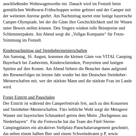
anschließender Wohnwagenweihe ein. Danach wird im Festzelt beim
gemütlichen Weißwurst-Frühschoppen weiter gefeiert und der Camper mit
der weitesten Anreise geehrt. Am Nachmittag startet eine lustige bayerische
Camper-Olympiade, bei der die Gäste ihre Geschicklichkeit und ihr Wissen
unter Beweis stellen können. Den Siegern winken tolle Reisepreise und
Schlemmerpakete. Am Abend sorgt die „Vollgas Kompanie“ für Fetzn-
Stimmung im Festzelt.
Kindernachmittag und Steinhebermeisterschaften
Am Samstag, 16. August, kommen die kleinen Gäste von VITAL Camping
Bayerbach bei Zaubereien, Kinderschminken, Ponyreiten und lustigen
Spielen auf ihre Kosten. Am Abend fiebern die Besucher dann aufgrund
des Riesenerfolges im letzten Jahr wieder bei den Deutschen Steinheber-
Meisterschaften mit, wer der stärkste Mann und die stärkste Frau im Lande
wird.
Freier Eintritt und Pauschalen
Der Eintritt ist während des Camperfestivals frei, auch zu den Konzerten
und Steinheber-Meisterschaften. Fürs leibliche Wohl sorgt die Metzgerei
Wasner mit bayerischen Schmankerl getreu dem Motto „Hochgenuss aus
Niederbayern“. Für die Festwoche hat das Team des Fünf-Sterne-
Campingplatzes ein attraktives Stellplatz-Pauschalarrangement geschnürt,
das neben einem halben Bier und einem Schweinsbraten p.P, sowie