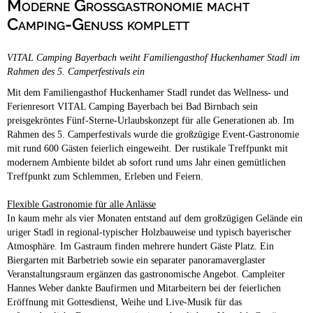
Moderne Großgastronomie macht
Campingplätze
Hundefreundliche Campingplätze
Camping-Genuss komplett
Camping & Caravan
VITAL Camping Bayerbach weiht Familiengasthof Huckenhamer Stadl im
Touristik
Rahmen des 5. Camperfestivals ein
Mit dem Familiengasthof Huckenhamer Stadl rundet das Wellness- und
Ferienresort VITAL Camping Bayerbach bei Bad Birnbach sein
preisgekröntes Fünf-Sterne-Urlaubskonzept für alle Generationen ab. Im
Rahmen des 5. Camperfestivals wurde die großzügige Event-Gastronomie
mit rund 600 Gästen feierlich eingeweiht. Der rustikale Treffpunkt mit
modernem Ambiente bildet ab sofort rund ums Jahr einen gemütlichen
Treffpunkt zum Schlemmen, Erleben und Feiern.
Flexible Gastronomie für alle Anlässe
In kaum mehr als vier Monaten entstand auf dem großzügigen Gelände ein
uriger Stadl in regional-typischer Holzbauweise und typisch bayerischer
Atmosphäre. Im Gastraum finden mehrere hundert Gäste Platz. Ein
Biergarten mit Barbetrieb sowie ein separater panoramaverglaster
Veranstaltungsraum ergänzen das gastronomische Angebot. Campleiter
Hannes Weber dankte Baufirmen und Mitarbeitern bei der feierlichen
Eröffnung mit Gottesdienst, Weihe und Live-Musik für das