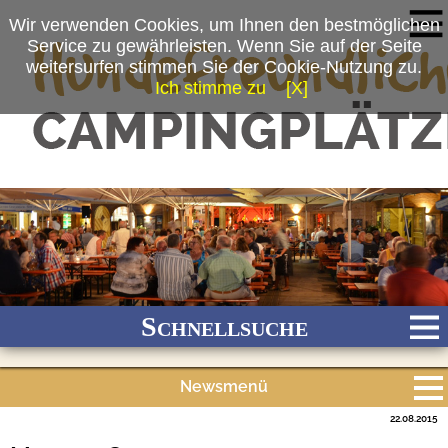
Wir verwenden Cookies, um Ihnen den bestmöglichen
Service zu gewährleisten. Wenn Sie auf der Seite
weitersurfen stimmen Sie der Cookie-Nutzung zu.
Ich stimme zu
[X]
(c) Tonya Schulz
Schnellsuche
Newsmenü
Bach
Fluss
Meer
Gebirge
See
Wald/Wiesen
22.08.2015
Alle Meldungen
Stadtnah
Ganzjährig geöffnet