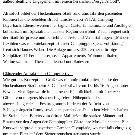
außerordentliche Engagement mit einem herzlichen „Vergelt’s Gott“.
Ab sofort bildet der Huckenhamer Stadl rund ums Jahr den passenden
Rahmen für die beliebten Brauchtumsfeste von VITAL Camping
Bayerbach. Ebenso werden hier täglich Gäste, Einheimische und Ausflügler
kulinarisch mit Spezialitäten aus der Region verwöhnt. Zudem eignet sich
der Stadl für private und betriebliche Feste und Veranstaltungen. „Mit dem
flexiblen Gastronomiekonzept ist unser Campingplatz jetzt vollständig“,
freut sich Hannes Weber. Die Anlage umfasst 330 terrassenförmige
Stellplätze, 14 Ferienhäuser, sechs Appartements, Wohnmobilhafen,
Wellnesszentrum, Thermalhallenbad und Badeseen.
Glänzender Auftakt beim Camperfestival
Wie gut das Konzept der Groß-Gastronomie funktioniert, stellte der
Huckenhamer Stadl beim 5. Camperfestival vom 13. bis 16. August unter
Beweis. Vier Tage wurde in den neuen Räumlichkeiten mit über 600
Gästen von morgens bis abends gefeiert. Höhepunkte des
abwechslungsreichen Festprogramms bildeten der Auftritt von
Schlagersängerin Romy sowie die spannenden Deutschen Meisterschaften
im Steinheben. Bereits zum dritten Mal ließen die starken Männer und
Frauen vor den Augen der Campingplatz-Gäste ihre Muskeln spielen. Für
Kurzweil sorgte die bayerische Camper-Olympiade, wo ebenfalls ehrgeizig
um einen Platz auf dem Siegertreppchen gerungen wurde.