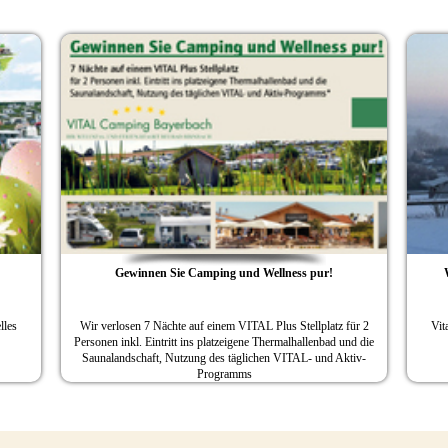
mping mit Thermalwasser und Wellness
O‘zapft is und Abgrille
 Bayerbach ist ganzjährig geöffnet / Ideal für
VITAL Camping Bayerbach nimmt
Wellness- und Erholungsurlaub
Kurs auf den Herbst / Fünf-Sterne-P
Wellnesslandschaft und Thermalhal