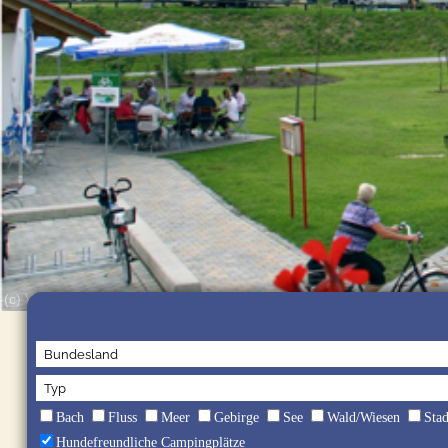
(c) Vital Camping Bayerbach
Bach
Fluss
Meer
Gebirge
See
Wald/Wiesen
Sta
Hundefreundliche Campingplätze