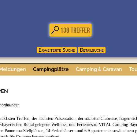
 Meldungen
Campingplätze
Camping & Caravan
Tou
pen
enordnungen
ächsten Treffen, der nächsten Präsentation, der nächsten Clubreise, fragen si
erbayerischen Rottal gelegene Wellness- und Ferienresort VITAL Camping Baye
en Panorama-Stellplätzen, 14 Ferienhäusern und 6 Appartements sowie einem pro
 auch für Gruppen bestens gerüstet.