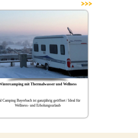
>>>
n zum Saisonausklang
Zünftiges Programm beim Camperfestival in Bay
 mit originellen Angeboten
Vom 10. bis 15. August wird nach Leibeskräften gesch
latz ist ganzjährig geöffnet /
und gegessen.
lenbad als Erholungsfaktoren