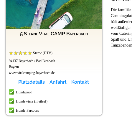
Die familiär
Campingplatz
hält außerde
weitläufiger
5 Sterne Vital CAMP Bayerbach
vom Catering
Spaß und Un
Tanzabenden
Sterne (DTV)
94137 Bayerbach / Bad Birnbach
Bayern
www.vitalcamping-bayerbach.de
Platzdetails
Anfahrt
Kontakt
Hundepool
Hundewiese (Freilauf)
Hunde-Parcours