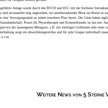
 geführte Anlage wurde durch den BVCD und DCC mit der höchsten Sternekategor
 sind terrassenför-mig angeordnet, ein atemberaubender Blick ins Rottal ist
m eine Versorgungssäule an jedem einzelnen Platz bereit. Die Gäste haben täg
 Saunalandschaft, Praxis für Physiotherapie und Kosmetikstudio zu nut-zen. A
service der hauseigenen Metzgerei, z.B. mit zünftigen Grillfesten oder einer ra
terhaltung sorgt ein abwechslungsreiches und für jede Gruppe individuell zu
 u.v.m.
Weitere News von 5 Sterne 