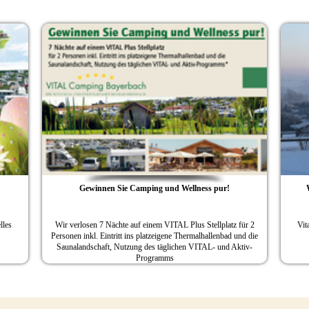
mping und Wellness pur!
Wintercamping mit Thermalwasser und
 einem VITAL Plus Stellplatz für 2
Vital Camping Bayerbach ist ganzjährig geöffne
 platzeigene Thermalhallenbad und die
Wellness- und Erholungsurlaub
g des täglichen VITAL- und Aktiv-
Programms