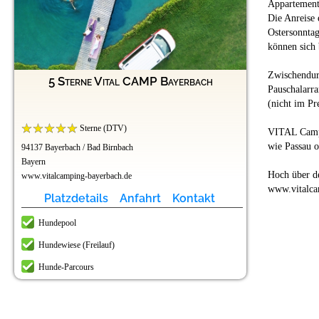
Appartement
Die Anreise 
Ostersonnta
können sich 
Zwischendurc
5 Sterne Vital CAMP Bayerbach
Pauschalarra
(nicht im Pr
Sterne (DTV)
VITAL Campin
wie Passau 
94137 Bayerbach / Bad Birnbach
Bayern
Hoch über de
www.vitalcamping-bayerbach.de
www.vitalca
Platzdetails
Anfahrt
Kontakt
Hundepool
Hundewiese (Freilauf)
Hunde-Parcours