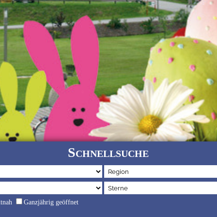
Schnellsuche
dtnah
Ganzjährig geöffnet