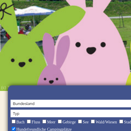
(c) Tonya Schulz / shutterstock
Bach
Fluss
Meer
Gebirge
See
Wald/Wiesen
Sta
Hundefreundliche Campingplätze