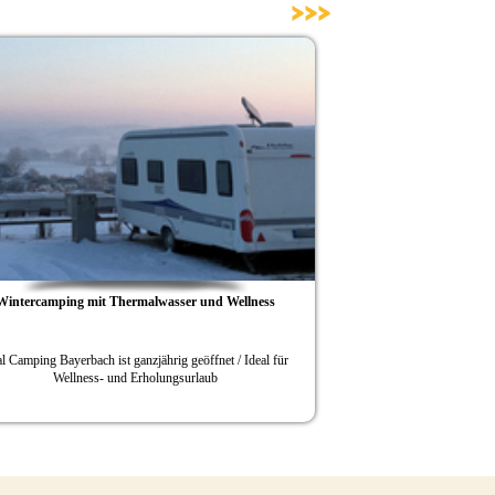
>>>
 Wellness
O‘zapft is und Abgrillen zum Saisonausklang
t / Ideal für
VITAL Camping Bayerbach nimmt mit originellen Angeboten
Kurs auf den Herbst / Fünf-Sterne-Platz ist ganzjährig geöffnet /
Wellnesslandschaft und Thermalhallenbad als Erholungsfaktoren