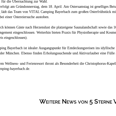
 für die Übernachtung zur Wahl.
erfolgt am Gründonnerstag, dem 18. April. Am Ostersamstag ist geselliges Be
g lädt das Team von VITAL Camping Bayerbach zum großen Osterfrühstück mit 
bei einer Ostereiersuche austoben.
h können Gäste nach Herzenslust die platzeigene Saunalandschaft sowie das 16
ngement eingeschlossen. Weiterhin bieten Praxis für Physiotherapie und Kosm
eis eingeschlossen).
g Bayerbach ist idealer Ausgangspunkt für Entdeckungsreisen ins idyllische R
oder München. Ebenso finden Erholungssuchende und Aktivurlauber eine Fülle 
m Wellness- und Ferienresort thront als Besonderheit die Christophorus-Kapell
mping-bayerbach.de.
Weitere News von 5 Sterne 