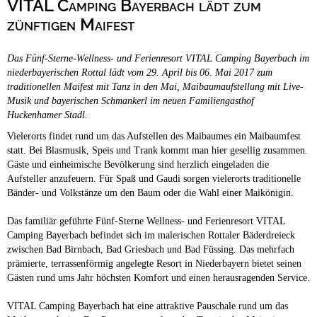
VITAL Camping Bayerbach lädt zum
Campingplätze
Hundefreundliche Campingplätze
zünftigen Maifest
Camping & Caravan
Das Fünf-Sterne-Wellness- und Ferienresort VITAL Camping Bayerbach im
Touristik
niederbayerischen Rottal lädt vom 29. April bis 06. Mai 2017 zum
traditionellen Maifest mit Tanz in den Mai, Maibaumaufstellung mit Live-
Musik und bayerischen Schmankerl im neuen Familiengasthof
Huckenhamer Stadl.
Vielerorts findet rund um das Aufstellen des Maibaumes ein Maibaumfest
statt. Bei Blasmusik, Speis und Trank kommt man hier gesellig zusammen.
Gäste und einheimische Bevölkerung sind herzlich eingeladen die
Aufsteller anzufeuern. Für Spaß und Gaudi sorgen vielerorts traditionelle
Bänder- und Volkstänze um den Baum oder die Wahl einer Maikönigin.
Das familiär geführte Fünf-Sterne Wellness- und Ferienresort VITAL
Camping Bayerbach befindet sich im malerischen Rottaler Bäderdreieck
zwischen Bad Birnbach, Bad Griesbach und Bad Füssing. Das mehrfach
prämierte, terrassenförmig angelegte Resort in Niederbayern bietet seinen
Gästen rund ums Jahr höchsten Komfort und einen herausragenden Service.
VITAL Camping Bayerbach hat eine attraktive Pauschale rund um das