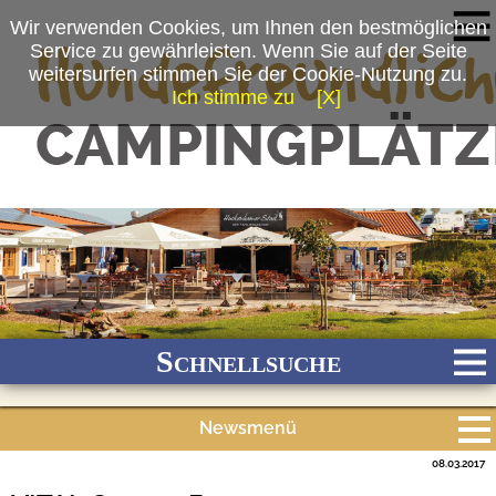
Wir verwenden Cookies, um Ihnen den bestmöglichen
Service zu gewährleisten. Wenn Sie auf der Seite
weitersurfen stimmen Sie der Cookie-Nutzung zu.
Ich stimme zu
[X]
(c) Vital Camping Bayerbach
Schnellsuche
Newsmenü
Bach
Fluss
Meer
Gebirge
See
Wald/Wiesen
08.03.2017
Alle Meldungen
Stadtnah
Ganzjährig geöffnet