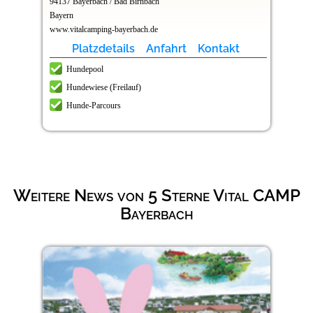
94137 Bayerbach / Bad Birnbach
Bayern
www.vitalcamping-bayerbach.de
Platzdetails
Anfahrt
Kontakt
Hundepool
Hundewiese (Freilauf)
Hunde-Parcours
Weitere News von 5 Sterne Vital CAMP
Bayerbach