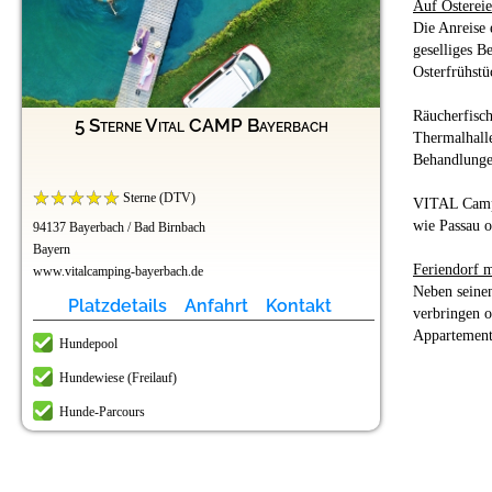
Auf Osterei
Die Anreise 
geselliges 
Osterfrühstü
Räucherfisch
5 Sterne Vital CAMP Bayerbach
Thermalhalle
Behandlunge
Sterne (DTV)
VITAL Campin
wie Passau 
94137 Bayerbach / Bad Birnbach
Bayern
Feriendorf m
www.vitalcamping-bayerbach.de
Neben seinen
Platzdetails
Anfahrt
Kontakt
verbringen 
Appartement.
Hundepool
Hundewiese (Freilauf)
Hunde-Parcours