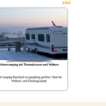
>>>
g mit Thermalwasser und Wellness
O‘zapft is und Abgrillen zum
rbach ist ganzjährig geöffnet / Ideal für
VITAL Camping Bayerbach nimmt mit 
lness- und Erholungsurlaub
Kurs auf den Herbst / Fünf-Sterne-Platz 
Wellnesslandschaft und Thermalhallenb