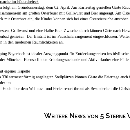
ersuche im Bäderdreieck
erfolgt am Gründonnerstag, dem 02. April. Am Karfreitag genießen Gäste Räuc
Beisammensein am großen Osterfeuer mit Grillwurst und Bier angesagt. Am O
ck mit Osterbrot ein, die Kinder können sich bei einer Ostereiersuche austobe
essen, Grillwurst und eine Halbe Bier. Zwischendurch können Gäste nach Herze
nbad genießen. Der Eintritt ist im Pauschalarrangement eingeschlossen. Weiterh
n in den modernen Räumlichkeiten an.
g Bayerbach ist idealer Ausgangspunkt für Entdeckungsreisen ins idyllische R
oder München. Ebenso finden Erholungssuchende und Aktivurlauber eine Fülle 
it eigener Kapelle
 330 terrassenförmig angelegten Stellplätzen können Gäste die Feiertage au
oder im
 Hoch über dem Wellness- und Ferienresort thront als Besonderheit die Christop
Weitere News von 5 Sterne 