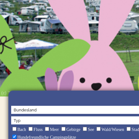
(c) Tonya Schulz/shutterstock
Bach
Fluss
Meer
Gebirge
See
Wald/Wiesen
Sta
Hundefreundliche Campingplätze