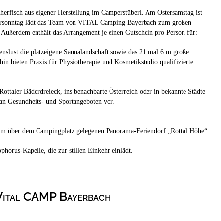
herfisch aus eigener Herstellung im Camperstüberl. Am Ostersamstag ist
stersonntag lädt das Team von VITAL Camping Bayerbach zum großen
n. Außerdem enthält das Arrangement je einen Gutschein pro Person für:
nslust die platzeigene Saunalandschaft sowie das 21 mal 6 m große
in bieten Praxis für Physiotherapie und Kosmetikstudio qualifizierte
ottaler Bäderdreieck, ins benachbarte Österreich oder in bekannte Städte
an Gesundheits- und Sportangeboten vor.
ch im über dem Campingplatz gelegenen Panorama-Feriendorf „Rottal Höhe“
horus-Kapelle, die zur stillen Einkehr einlädt.
Vital CAMP Bayerbach