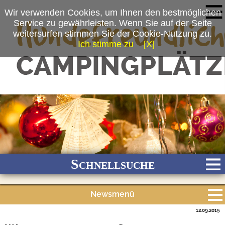
Wir verwenden Cookies, um Ihnen den bestmöglichen
Service zu gewährleisten. Wenn Sie auf der Seite
weitersurfen stimmen Sie der Cookie-Nutzung zu.
Ich stimme zu
[X]
(c) Katja Zinn
Schnellsuche
Newsmenü
Bach
Fluss
Meer
Gebirge
See
Wald/Wiesen
12.09.2015
Alle Meldungen
Stadtnah
Ganzjährig geöffnet