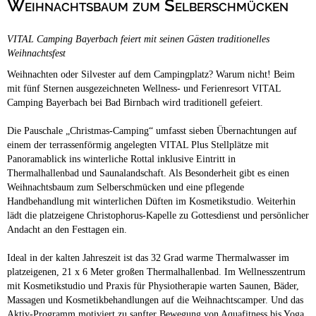
Weihnachtsbaum zum Selberschmücken
Campingplätze
Hundefreundliche Campingplätze
VITAL Camping Bayerbach feiert mit seinen Gästen traditionelles
Camping & Caravan
Weihnachtsfest
Touristik
Weihnachten oder Silvester auf dem Campingplatz? Warum nicht! Beim
mit fünf Sternen ausgezeichneten Wellness- und Ferienresort VITAL
Camping Bayerbach bei Bad Birnbach wird traditionell gefeiert.
Die Pauschale „Christmas-Camping“ umfasst sieben Übernachtungen auf
einem der terrassenförmig angelegten VITAL Plus Stellplätze mit
Panoramablick ins winterliche Rottal inklusive Eintritt in
Thermalhallenbad und Saunalandschaft. Als Besonderheit gibt es einen
Weihnachtsbaum zum Selberschmücken und eine pflegende
Handbehandlung mit winterlichen Düften im Kosmetikstudio. Weiterhin
lädt die platzeigene Christophorus-Kapelle zu Gottesdienst und persönlicher
Andacht an den Festtagen ein.
Ideal in der kalten Jahreszeit ist das 32 Grad warme Thermalwasser im
platzeigenen, 21 x 6 Meter großen Thermalhallenbad. Im Wellnesszentrum
mit Kosmetikstudio und Praxis für Physiotherapie warten Saunen, Bäder,
Massagen und Kosmetikbehandlungen auf die Weihnachtscamper. Und das
Aktiv-Programm motiviert zu sanfter Bewegung von Aquafitness bis Yoga.