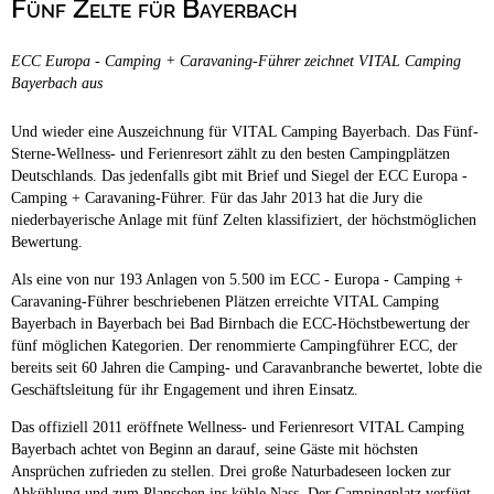
Fünf Zelte für Bayerbach
Campingplätze
Hundefreundliche Campingplätze
ECC Europa - Camping + Caravaning-Führer zeichnet VITAL Camping
Camping & Caravan
Bayerbach aus
Touristik
Und wieder eine Auszeichnung für VITAL Camping Bayerbach. Das Fünf-
Sterne-Wellness- und Ferienresort zählt zu den besten Campingplätzen
Deutschlands. Das jedenfalls gibt mit Brief und Siegel der ECC Europa -
Camping + Caravaning-Führer. Für das Jahr 2013 hat die Jury die
niederbayerische Anlage mit fünf Zelten klassifiziert, der höchstmöglichen
Bewertung.
Als eine von nur 193 Anlagen von 5.500 im ECC - Europa - Camping +
Caravaning-Führer beschriebenen Plätzen erreichte VITAL Camping
Bayerbach in Bayerbach bei Bad Birnbach die ECC-Höchstbewertung der
fünf möglichen Kategorien. Der renommierte Campingführer ECC, der
bereits seit 60 Jahren die Camping- und Caravanbranche bewertet, lobte die
Geschäftsleitung für ihr Engagement und ihren Einsatz.
Das offiziell 2011 eröffnete Wellness- und Ferienresort VITAL Camping
Bayerbach achtet von Beginn an darauf, seine Gäste mit höchsten
Ansprüchen zufrieden zu stellen. Drei große Naturbadeseen locken zur
Abkühlung und zum Planschen ins kühle Nass. Der Campingplatz verfügt