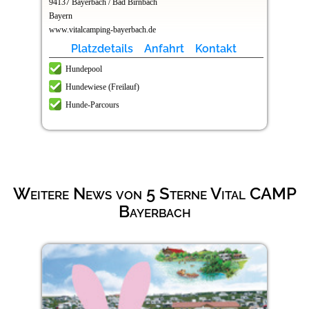
94137 Bayerbach / Bad Birnbach
Bayern
www.vitalcamping-bayerbach.de
Platzdetails
Anfahrt
Kontakt
Hundepool
Hundewiese (Freilauf)
Hunde-Parcours
Weitere News von 5 Sterne Vital CAMP
Bayerbach