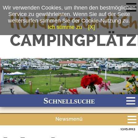
Wir verwenden Cookies, um Ihnen den bestmöglichen
Service zu gewährleisten. Wenn Sie auf der Seite
weitersurfen stimmen Sie der Cookie-Nutzung zu.
Ich stimme zu
[X]
Schnellsuche
Newsmenü
Bach
Fluss
Meer
Gebirge
See
Wald/Wiesen
13.05.2013
Alle Meldungen
Stadtnah
Ganzjährig geöffnet