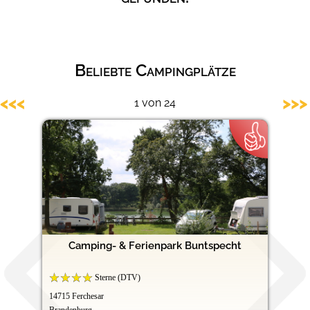
Hundefreundliche Campingplätze
Beliebte Campingplätze
<<<
>>>
1 von 24
Camping- & Ferienpark Buntspecht
Sterne (DTV)
14715 Ferchesar
Brandenburg