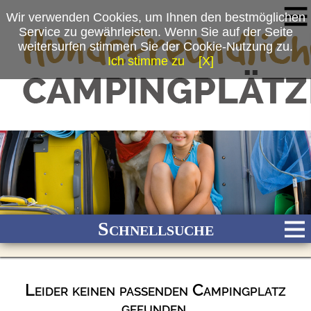
Wir verwenden Cookies, um Ihnen den bestmöglichen
Service zu gewährleisten. Wenn Sie auf der Seite
weitersurfen stimmen Sie der Cookie-Nutzung zu.
Ich stimme zu
[X]
Schnellsuche
Leider keinen passenden Campingplatz
Bach
Fluss
Meer
Gebirge
See
Wald/Wiesen
gefunden.
Stadtnah
Ganzjährig geöffnet