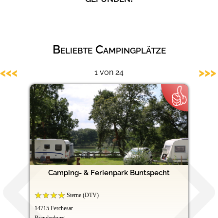
Hundefreundliche Campingplätze
Beliebte Campingplätze
<<<
>>>
1 von 24
Camping- & Ferienpark Buntspecht
Sterne (DTV)
14715 Ferchesar
Brandenburg