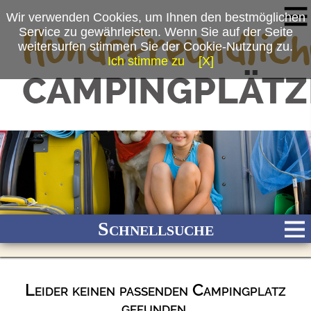
Wir verwenden Cookies, um Ihnen den bestmöglichen
Service zu gewährleisten. Wenn Sie auf der Seite
weitersurfen stimmen Sie der Cookie-Nutzung zu.
Ich stimme zu
[X]
Schnellsuche
Leider keinen passenden Campingplatz
Bach
Fluss
Meer
Gebirge
See
Wald/Wiesen
gefunden.
Stadtnah
Ganzjährig geöffnet