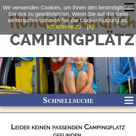
Wir verwenden Cookies, um Ihnen den bestmöglichen
Service zu gewährleisten. Wenn Sie auf der Seite
weitersurfen stimmen Sie der Cookie-Nutzung zu.
Ich stimme zu
[X]
Schnellsuche
Leider keinen passenden Campingplatz
Bach
Fluss
Meer
Gebirge
See
Wald/Wiesen
gefunden.
Stadtnah
Ganzjährig geöffnet