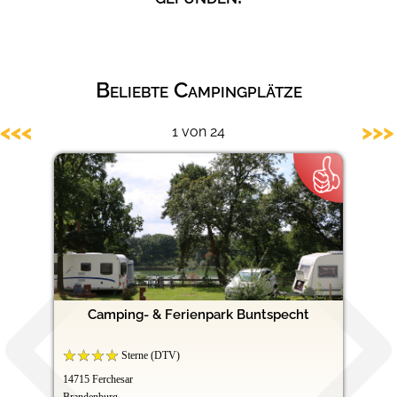
Hundefreundliche Campingplätze
Beliebte Campingplätze
<<<
>>>
1 von 24
Camping- & Ferienpark Buntspecht
Sterne (DTV)
14715 Ferchesar
Brandenburg