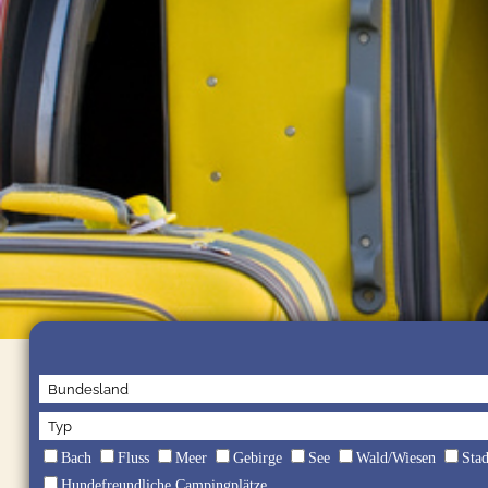
Bach
Fluss
Meer
Gebirge
See
Wald/Wiesen
Sta
Hundefreundliche Campingplätze