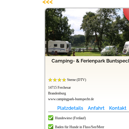
<<<
rk Havelberge
d Freizeitpark
 (bei Berlin)
ungsborn
tzermühle
eeburg
Camping- & Ferienpark Buntspec
lnessparadies
Sterne (DTV)
14715 Ferchesar
Brandenburg
www.campingpark-buntspecht.de
t
t
t
t
t
t
Kontakt
Kontakt
Kontakt
Kontakt
Kontakt
Kontakt
Platzdetails
Anfahrt
Kontakt
r
r
r
Hundewiese (Freilauf)
Baden für Hunde in Fluss/See/Meer