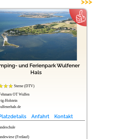
>>>
mping- und Ferienpark Wulfener
Freizeit
Hals
Sterne (DTV)
Sterne (DTV)
Fehmarn OT Wulfen
45711 Datteln
ig-Holstein
Nordrhein-Westfalen
lfenerhals.de
www.freizeitpark-klauken
Platzdetails
Anfahrt
Kontakt
Platzdetails
ndeschule
Hunde kostenfrei
ndewiese (Freilauf)
Baden für Hunde in 