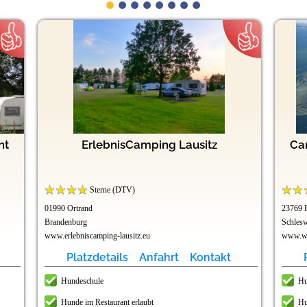
ht
ErlebnisCamping Lausitz
Ca
Sterne (DTV)
01990 Ortrand
23769 
Brandenburg
Schlesw
www.erlebniscamping-lausitz.eu
www.wu
Platzdetails
Anfahrt
Kontakt
Hundeschule
Hu
Hunde im Restaurant erlaubt
Hu