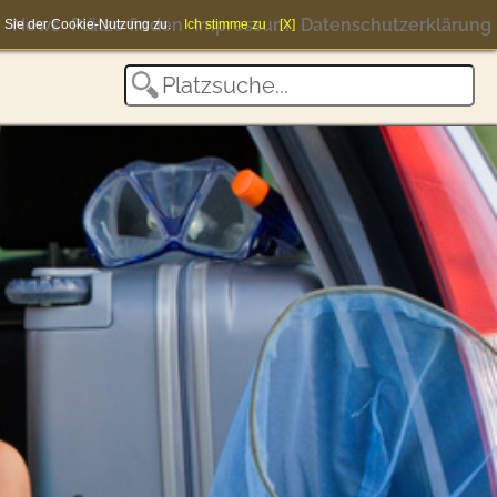
News
Plätze finden
Impressum
Datenschutzerklärung
en Sie der Cookie-Nutzung zu.
Ich stimme zu
[X]