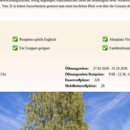
abwechslungsreichen, wenig hügeleigen Naturlandschaft bietet die Heideregion beste Vorauss
om 32 m hohen Aussichtsturm geniesst man einen herrlichen Blick weit über die Grenzen d
Rezeption spricht Englisch
Akzeptanz Vis
Für Gruppen geeignet
Familienfreund
Öffnungszeiten:
27.03.2026 - 31.10.2026
0 Uhr
Öffnungszeiten Rezeption:
9.00 - 12.30, 1
Dauerstellplätze:
220
Mobilheimstellplätze:
20