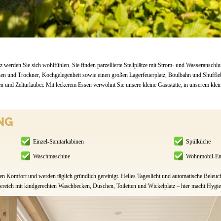
 werden Sie sich wohlfühlen. Sie finden parzellierte Stellplätze mit Strom- und Wasseransch
 und Trockner, Kochgelegenheit sowie einen großen Lagerfeuerplatz, Boulbahn und Shufflebo
en und Zelturlauber. Mit leckerem Essen verwöhnt Sie unsere kleine Gaststätte, in unserem kleine
NG
Einzel-Sanitärkabinen
Spülküche
Waschmaschine
Wohnmobil-En
en Komfort und werden täglich gründlich gereinigt. Helles Tageslicht und automatische Beleu
ärbereich mit kindgerechten Waschbecken, Duschen, Toiletten und Wickelplatz – hier macht Hygie