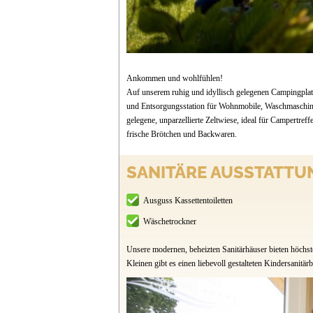
Ankommen und wohlfühlen!
Auf unserem ruhig und idyllisch gelegenen Campingplatz
und Entsorgungsstation für Wohnmobile, Waschmaschinen
gelegene, unparzellierte Zeltwiese, ideal für Campertreff
frische Brötchen und Backwaren.
SANITÄRE AUSSTATTU
Ausguss Kassettentoiletten
Wäschetrockner
Unsere modernen, beheizten Sanitärhäuser bieten höchst
Kleinen gibt es einen liebevoll gestalteten Kindersanit