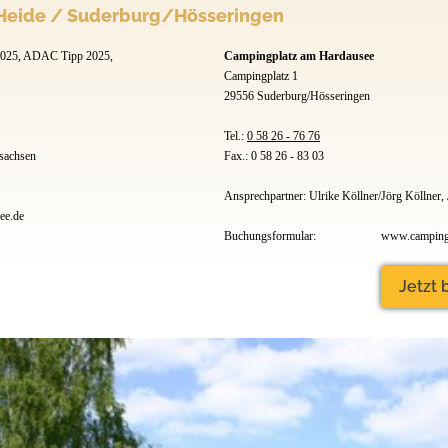
Heide / Suderburg/Hösseringen
2025, ADAC Tipp 2025,
Campingplatz am Hardausee
Campingplatz 1
29556 Suderburg/Hösseringen
Tel.:
0 58 26 - 76 76
achsen
Fax.: 0 58 26 - 83 03
Ansprechpartner: Ulrike Köllner/Jörg Köllner,
ee.de
Buchungsformular:
www.camping-
Jetzt