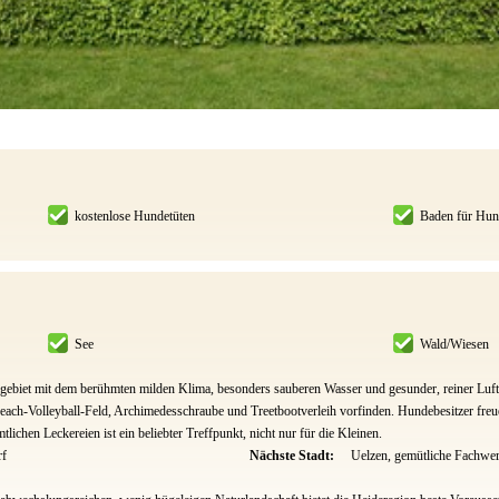
kostenlose Hundetüten
Baden für Hun
See
Wald/Wiesen
sgebiet mit dem berühmten milden Klima, besonders sauberen Wasser und gesunder, reiner Luft.
each-Volleyball-Feld, Archimedesschraube und Treetbootverleih vorfinden. Hundebesitzer freue
ichen Leckereien ist ein beliebter Treffpunkt, nicht nur für die Kleinen.
rf
Nächste Stadt:
Uelzen, gemütliche Fachwe