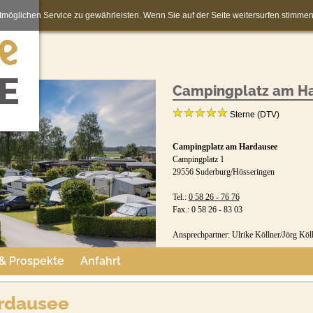
möglichen Service zu gewährleisten. Wenn Sie auf der Seite weitersurfen stimm
Campingplatz am H
Sterne (DTV)
Campingplatz am Hardausee
Campingplatz 1
29556 Suderburg/Hösseringen
Tel.:
0 58 26 - 76 76
Fax.: 0 58 26 - 83 03
Ansprechpartner: Ulrike Köllner/Jörg Köll
 & Prospekte
Anfahrt
Buchungsformular:
www.camping-hardausee.de/buch
rdausee
Jetzt buchen