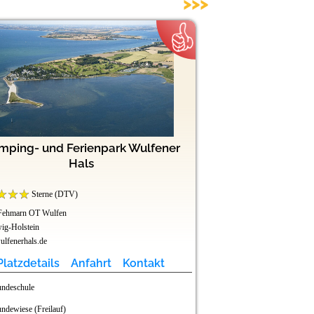
>>>
mping- und Ferienpark Wulfener
Freizeit
Hals
Sterne (DTV)
Sterne (DTV)
Fehmarn OT Wulfen
45711 Datteln
ig-Holstein
Nordrhein-Westfalen
lfenerhals.de
www.freizeitpark-klauken
Platzdetails
Anfahrt
Kontakt
Platzdetails
ndeschule
Hunde kostenfrei
ndewiese (Freilauf)
Baden für Hunde in 