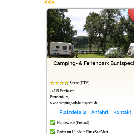
<<<
rk Havelberge
d Freizeitpark
 (bei Berlin)
g Holmernhof
tzermühle
Doktorsee
Camping- & Ferienpark Buntspec
lnessparadies
bad
Sterne (DTV)
14715 Ferchesar
Brandenburg
www.campingpark-buntspecht.de
t
t
t
t
t
t
Kontakt
Kontakt
Kontakt
Kontakt
Kontakt
Kontakt
Platzdetails
Anfahrt
Kontakt
r
Hundewiese (Freilauf)
Baden für Hunde in Fluss/See/Meer