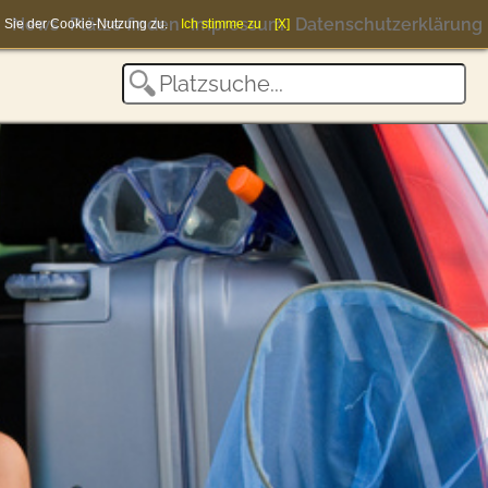
News
Plätze finden
Impressum
Datenschutzerklärung
en Sie der Cookie-Nutzung zu.
Ich stimme zu
[X]