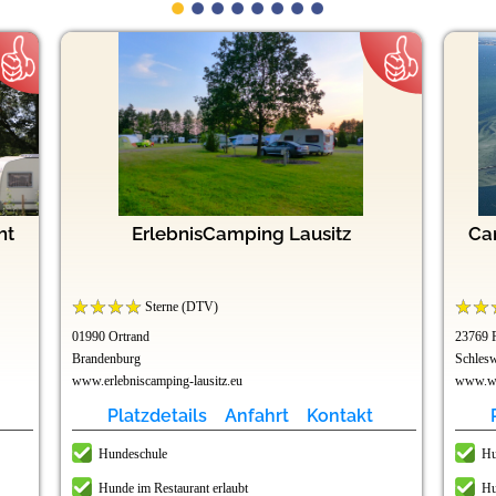
ht
ErlebnisCamping Lausitz
Ca
Sterne (DTV)
01990 Ortrand
23769 
Brandenburg
Schlesw
www.erlebniscamping-lausitz.eu
www.wu
Platzdetails
Anfahrt
Kontakt
Hundeschule
Hu
Hunde im Restaurant erlaubt
Hu