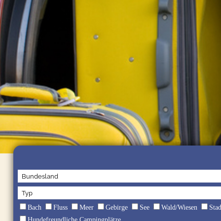
Bach
Fluss
Meer
Gebirge
See
Wald/Wiesen
Sta
Hundefreundliche Campingplätze