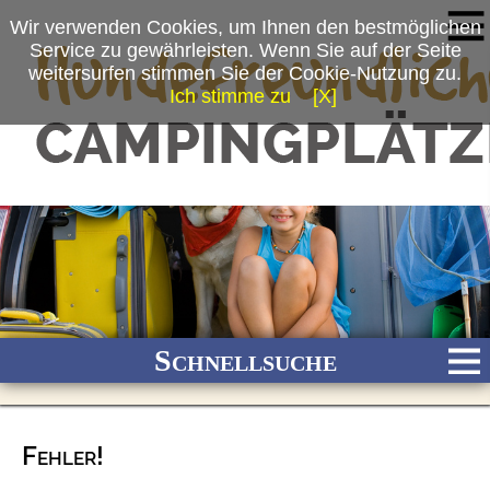
Wir verwenden Cookies, um Ihnen den bestmöglichen
Service zu gewährleisten. Wenn Sie auf der Seite
weitersurfen stimmen Sie der Cookie-Nutzung zu.
Ich stimme zu
[X]
Schnellsuche
Fehler!
Bach
Fluss
Meer
Gebirge
See
Wald/Wiesen
Stadtnah
Ganzjährig geöffnet